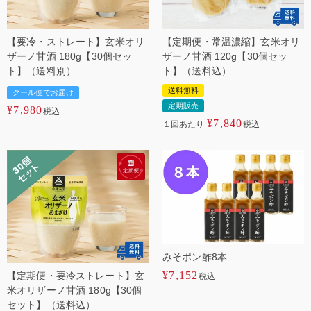
【要冷・ストレート】玄米オリ
【定期便・常温濃縮】玄米オリ
ザーノ甘酒 180g【30個セッ
ザーノ甘酒 120g【30個セッ
ト】（送料別）
ト】（送料込）
送料無料
クール便でお届け
定期販売
¥
7,980
税込
¥
7,840
１回あたり
税込
みそポン酢8本
¥
7,152
【定期便・要冷ストレート】玄
税込
米オリザーノ甘酒 180g【30個
セット】（送料込）