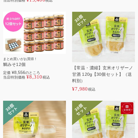
当店特別価格
税込
まとめ買いがお買得！
鯛みそ12個
【常温・濃縮】玄米オリザーノ
¥
8,556
定価
のところ
甘酒 120g【30個セット】（送
¥
8,310
当店特別価格
税込
料別）
¥
7,980
税込