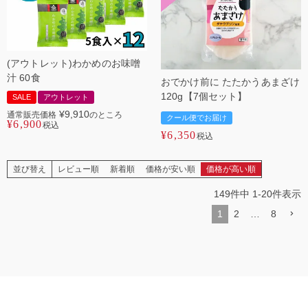
(アウトレット)わかめのお味噌
汁 60食
おでかけ前に たたかうあまざけ
120g【7個セット】
SALE
アウトレット
¥
9,910
通常販売価格
のところ
クール便でお届け
¥
6,900
税込
¥
6,350
税込
並び替え
レビュー順
新着順
価格が安い順
価格が高い順
149
件中
1
-
20
件表示
1
2
…
8