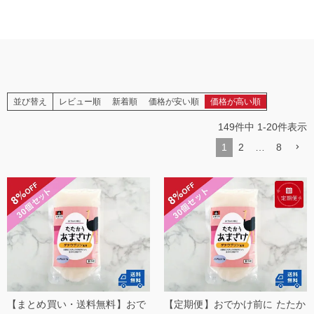
並び替え
レビュー順
新着順
価格が安い順
価格が高い順
149
件中
1
-
20
件表示
1
2
…
8
【まとめ買い・送料無料】おで
【定期便】おでかけ前に たたか