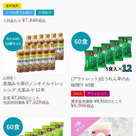
送料無料
クール便でお届け
定期販売
¥
7,840
１回あたり
税込
お買得！
(アウトレット)ほうれん草のお
老舗みそ屋のノンオイルドレッ
味噌汁 60食
シング 大葉みそ 12本
SALE
アウトレット
¥
7,260
定価
のところ
¥
9,910
通常販売価格
のところ
¥
7,020
当店特別価格
税込
¥
6,900
税込