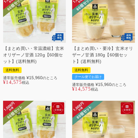
【まとめ買い・常温濃縮】玄米
【まとめ買い・要冷】玄米オリ
オリザーノ甘酒 120g【60個セ
ザーノ甘酒 180g【60個セッ
ット】(送料無料)
ト】(送料無料)
送料無料
送料無料
クール便でお届け
¥
15,960
通常販売価格
のところ
¥
14,575
税込
¥
15,960
通常販売価格
のところ
¥
14,575
税込