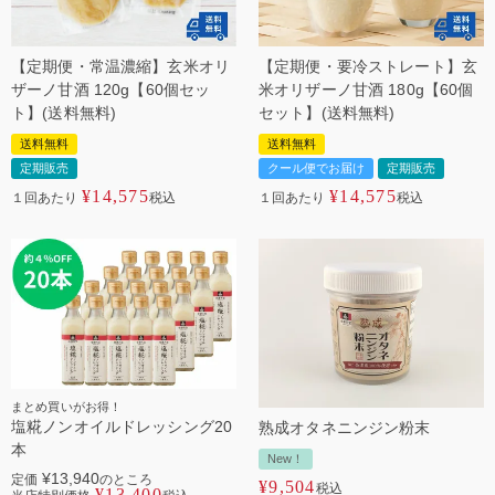
【定期便・常温濃縮】玄米オリ
【定期便・要冷ストレート】玄
ザーノ甘酒 120g【60個セッ
米オリザーノ甘酒 180g【60個
ト】(送料無料)
セット】(送料無料)
送料無料
送料無料
定期販売
クール便でお届け
定期販売
¥
14,575
¥
14,575
１回あたり
税込
１回あたり
税込
まとめ買いがお得！
塩糀ノンオイルドレッシング20
熟成オタネニンジン粉末
本
New！
¥
13,940
定価
のところ
¥
9,504
税込
¥
13,400