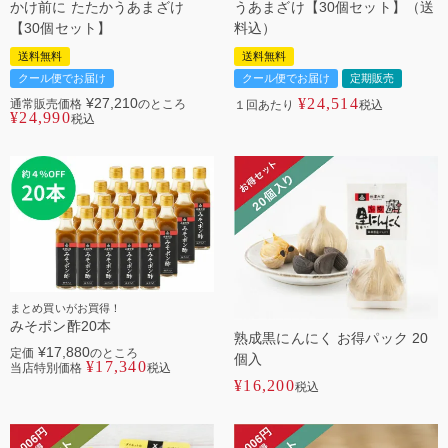
かけ前に たたかうあまざけ
うあまざけ【30個セット】（送
【30個セット】
料込）
送料無料
送料無料
クール便でお届け
クール便でお届け
定期販売
¥
27,210
¥
24,514
通常販売価格
のところ
１回あたり
税込
¥
24,990
税込
まとめ買いがお買得！
みそポン酢20本
熟成黒にんにく お得パック 20
¥
17,880
定価
のところ
個入
¥
17,340
当店特別価格
税込
¥
16,200
税込