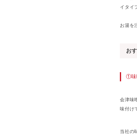
イタイ
お湯を
おす
①味
会津味
味付け
当社の