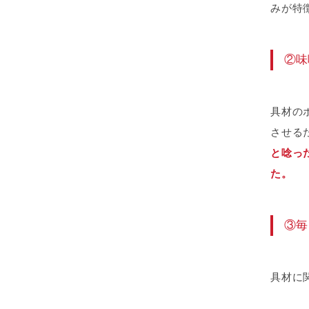
みが特
②味
具材の
させる
と唸っ
た。
③毎
具材に