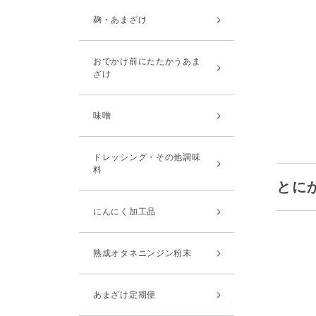
麹・あまざけ
おでかけ前にたたかうあま
ざけ
味噌
ドレッシング・その他調味
料
とに
にんにく加工品
熟成オタネニンジン粉末
あまざけ定期便