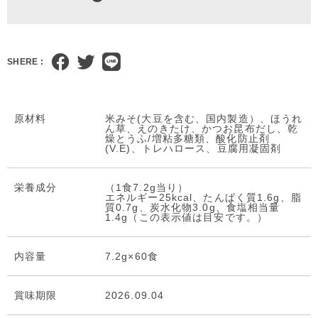
SHERE :
原材料
米みそ(大豆を含む、国内製造）、ほうれ
ん草、えのきたけ、かつお昆布だし、乾
燥とうふ/増粘多糖類、酸化防止剤
(V.E)、トレハロース、豆腐用凝固剤
栄養成分
（1食7.2g当り）
エネルギー25kcal、たんぱく質1.6g、脂
質0.7g、炭水化物3.0g、食塩相当量
1.4g（この表示値は目安です。）
内容量
7.2g×60食
賞味期限
2026.09.04