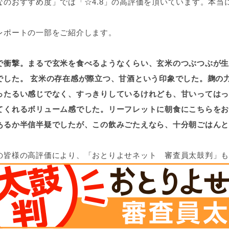
なのおすすめ度」では「☆4.8」の高評価を頂いています。本当
レポートの一部をご紹介します。
で衝撃。まるで玄米を食べるようなくらい、玄米のつぶつぶが生
でした。 玄米の存在感が際立つ、甘酒という印象でした。麹の
ったるい感じでなく、すっきりしているけれども、甘いってはっ
てくれるボリューム感でした。リーフレットに朝食にこちらをお
あるか半信半疑でしたが、この飲みごたえなら、十分朝ごはんと
の皆様の高評価により、「おとりよせネット 審査員太鼓判」も