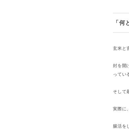
「何
玄米と
封を開
ってい
そして
実際に
腸活を