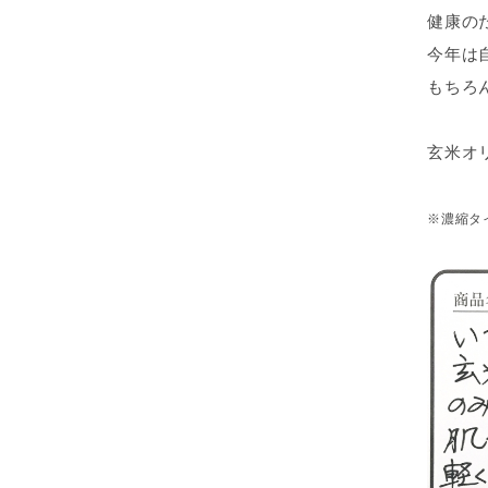
健康の
今年は
もちろ
玄米オ
※濃縮タ