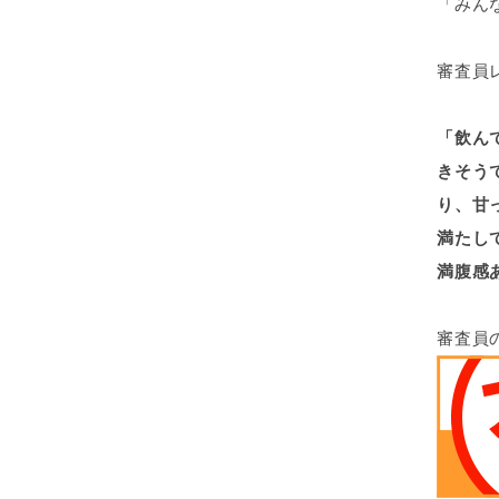
「みん
審査員
「飲ん
きそう
り、甘
満たし
満腹感
審査員