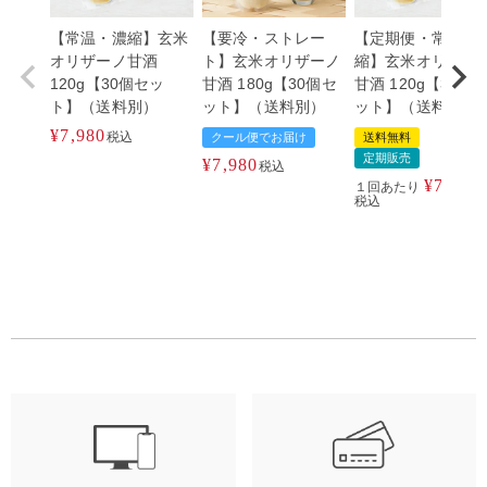
【常温・濃縮】玄米
【要冷・ストレー
【定期便・常温濃
オリザーノ甘酒
ト】玄米オリザーノ
縮】玄米オリザー
120g【30個セッ
甘酒 180g【30個セ
甘酒 120g【30個
ト】（送料別）
ット】（送料別）
ット】（送料込）
¥
7,980
税込
クール便でお届け
送料無料
定期販売
¥
7,980
税込
¥
7,840
１回あたり
税込