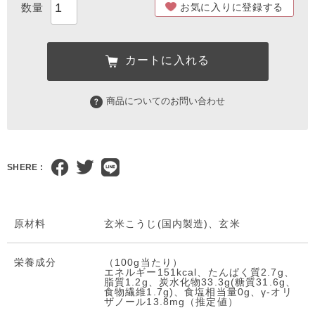
お気に入りに登録する
カートに入れる
商品についてのお問い合わせ
SHERE :
原材料
玄米こうじ(国内製造)、玄米
栄養成分
（100g当たり）
エネルギー151kcal、たんぱく質2.7g、
脂質1.2g、炭水化物33.3g(糖質31.6g、
食物繊維1.7g)、食塩相当量0g、γ-オリ
ザノール13.8mg（推定値）