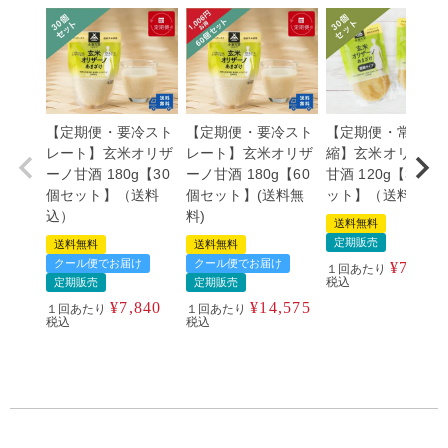
【定期便・要冷スト
【定期便・要冷スト
【定期便・常温濃
レート】玄米オリザ
レート】玄米オリザ
縮】玄米オリザー
ーノ甘酒 180g【30
ーノ甘酒 180g【60
甘酒 120g【30個
個セット】（送料
個セット】(送料無
ット】（送料込）
込）
料)
送料無料
定期販売
送料無料
送料無料
クール便でお届け
クール便でお届け
¥
7,840
１回あたり
税込
定期販売
定期販売
¥
7,840
¥
14,575
１回あたり
１回あたり
税込
税込