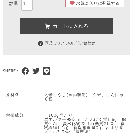
お気に入りに登録する
カートに入れる
商品についてのお問い合わせ
SHERE :
原材料
玄米こうじ(国内製造)、玄米、こんにゃ
く粉
栄養成分
（100g当たり）
エネルギー99kcal、たんぱく質1.6g、脂
質0.7g、炭水化物22.1g(糖質21.0g、食
物繊維1.1g)、食塩相当量0g、γ-オリザ
ノール7.5mg（推定値）