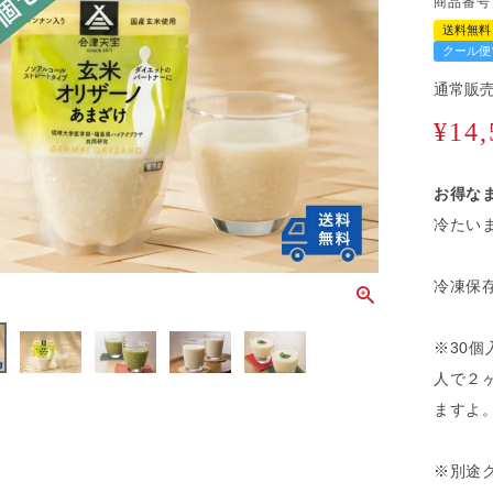
商品番号
送料無料
クール便
通常販
¥
14,
お得な
冷たい
冷凍保
※30
人で２
ますよ
※別途