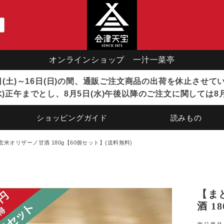
オンラインショップ 一汁一菜亭
8日(土)～16日(日)の間、通販ご注文商品の出荷を休止させ
)正午までとし、8月5日(水)午後以降のご注文に関しては8
ショッピングガイド
読みもの
米オリザーノ甘酒 180g【60個セット】(送料無料)
【ま
酒 1