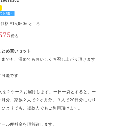
16038302
でお届け
売価格
¥
15,960
のところ
575
税込
まとめ買いセット
ままでも、温めてもおいしくお召し上がり頂けます
存可能です
個入を２ケースお届けします。一日一袋とすると、一
ヶ月分、家族２人で２ヶ月分。３人で20日分になり
。ひとりでも、複数人でもご利用頂けます。
クール便料金を頂戴致します。