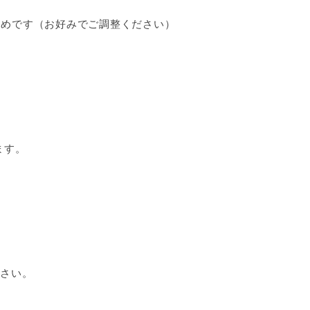
すすめです（お好みでご調整ください）
。
ます。
さい。