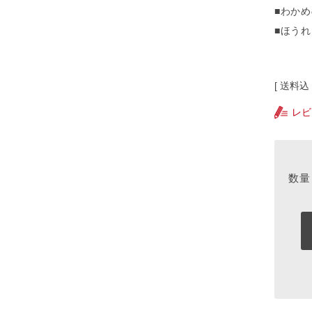
■わか
■ほう
送料込
レビ