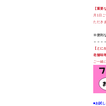
【重要
月1日ご
ただき
※便利
＝＝＝
【とに
老舗味
ご一緒
■お試し