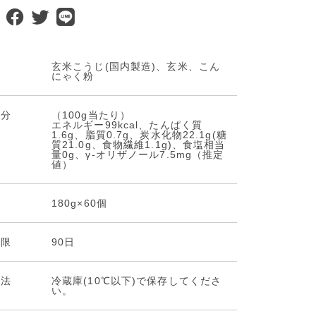
料
玄米こうじ(国内製造)、玄米、こん
にゃく粉
成分
（100g当たり）
エネルギー99kcal、たんぱく質
1.6g、脂質0.7g、炭水化物22.1g(糖
質21.0g、食物繊維1.1g)、食塩相当
量0g、γ-オリザノール7.5mg（推定
値）
量
180g×60個
期限
90日
⽅法
冷蔵庫(10℃以下)で保存してくださ
い。