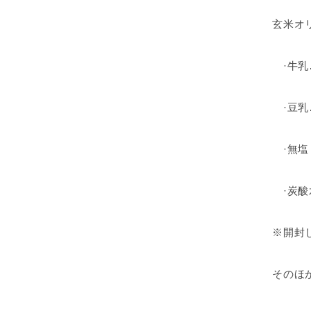
玄米オ
·牛乳
·豆乳
·無塩
·炭酸
※開封
そのほ