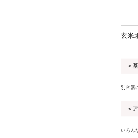
玄米
＜基
別容器
＜ア
いろん