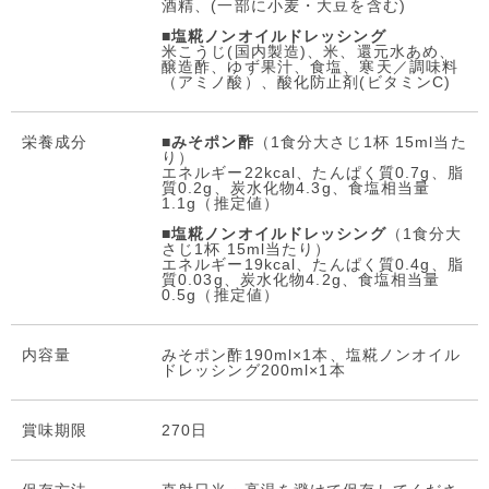
酒精、(一部に小麦・大豆を含む)
■
塩糀ノンオイルドレッシング
米こうじ(国内製造)、米、還元水あめ、
醸造酢、ゆず果汁、食塩、寒天／調味料
（アミノ酸）、酸化防止剤(ビタミンC)
栄養成分
■
みそポン酢
（1食分大さじ1杯 15ml当た
り）
エネルギー22kcal、たんぱく質0.7g、脂
質0.2g、炭水化物4.3g、食塩相当量
1.1g（推定値）
■
塩糀ノンオイルドレッシング
（1食分大
さじ1杯 15ml当たり）
エネルギー19kcal、たんぱく質0.4g、脂
質0.03g、炭水化物4.2g、食塩相当量
0.5g（推定値）
内容量
みそポン酢190ml×1本、塩糀ノンオイル
ドレッシング200ml×1本
賞味期限
270日