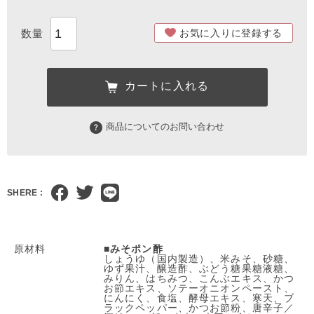
お気に入りに登録する
カートに入れる
商品についてのお問い合わせ
SHERE :
原材料
■
みそポン酢
しょうゆ（国内製造）、米みそ、砂糖、
ゆず果汁、醸造酢、ぶどう糖果糖液糖、
みりん、はちみつ、こんぶエキス、かつ
お節エキス、ソテーオニオンペースト、
にんにく、食塩、酵母エキス、寒天、ブ
ラックペッパー、かつお節粉、唐辛子／