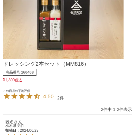
ドレッシング2本セット（MM816）
商品番号
160408
¥
1,800
税込
4.50
2
2
件中
1
-
2
件表示
匿名
栃木県
男性
投稿日
2024/06/23