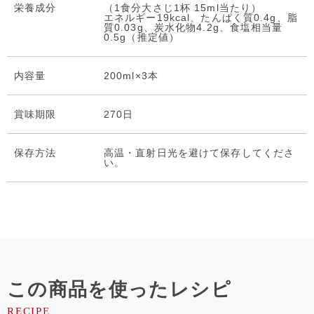
栄養成分
（1食分大さじ1杯 15ml当たり）
エネルギー19kcal、たんぱく質0.4g、脂
質0.03g、炭水化物4.2g、食塩相当量
0.5g（推定値）
内容量
200ml×3本
賞味期限
270日
保存⽅法
高温・直射日光を避けて保存してくださ
い。
この商品を使ったレシピ