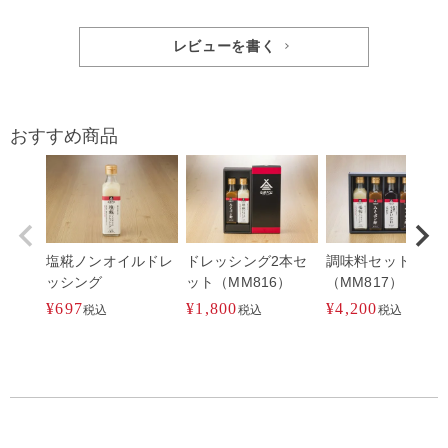
レビューを書く
おすすめ商品
塩糀ノンオイルドレ
ドレッシング2本セ
調味料セット
ッシング
ット（MM816）
（MM817）
¥
697
¥
1,800
¥
4,200
税込
税込
税込