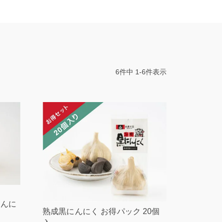
6
件中
1
-
6
件表示
にんに
熟成黒にんにく お得パック 20個