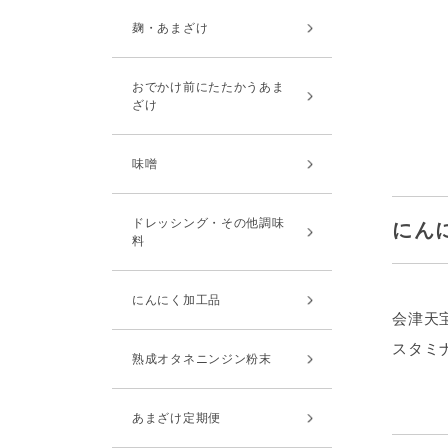
麹・あまざけ
おでかけ前にたたかうあま
ざけ
味噌
ドレッシング・その他調味
にん
料
にんにく加工品
会津天
スタミ
熟成オタネニンジン粉末
あまざけ定期便