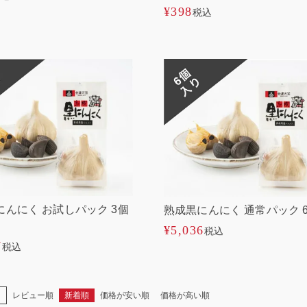
¥
398
税込
にんにく お試しパック 3個
熟成黒にんにく 通常パック 
¥
5,036
税込
7
税込
え
レビュー順
新着順
価格が安い順
価格が高い順