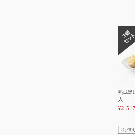
熟成黒
入
¥
2,51
並び替