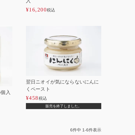
入
¥
16,200
税込
翌日ニオイが気にならないにんに
くペースト
6個入
¥
458
税込
販売を終了しました。
6
件中
1
-
6
件表示