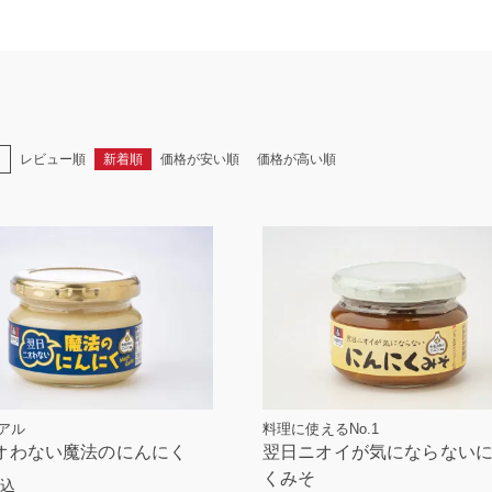
え
レビュー順
新着順
価格が安い順
価格が高い順
アル
料理に使えるNo.1
オわない魔法のにんにく
翌日ニオイが気にならない
くみそ
込