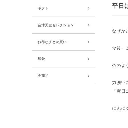
平日
ギフト
会津天宝セレクション
なぜか
お得なまとめ買い
食後、
紙袋
杏のよ
全商品
力強い
「翌日
にんに