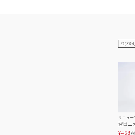
並び替
リニュー
翌日ニ
¥
458
税