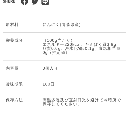
SHERE :
原材料
にんにく(青森県産)
栄養成分
（100g当たり）
エネルギー220kcal、たんぱく質3.6g、
脂質0.6g、炭水化物50.1g、食塩相当量
0g（推定値）
内容量
3個入り
賞味期限
180日
保存⽅法
高温多湿及び直射日光を避けて冷暗所で
保存してください。