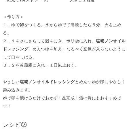
・めんつゆ(ストレート) 大さじ１程度
＜作り方＞
１．ゆで卵をつくる。水からゆでて沸騰したら５分、火を止め
る。
２．１を水にさらして殻をむき、ポリ袋に入れ、
塩糀ノンオイル
ドレッシング
、めんつゆを加え、なるべく空気が入らないように
して口をしばる。
３．２を冷蔵庫に入れ、１日以上おく。
やさしい
塩糀ノンオイルドレッシング
とめんつゆが卵にやさしく
染み込みます。
ゆで卵を漬けるだけでおかず１品完成！酒の肴にもおすすめで
す！
レシピ②