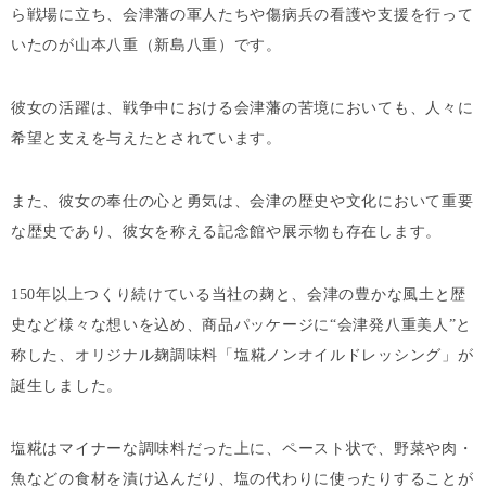
ら戦場に立ち、会津藩の軍人たちや傷病兵の看護や支援を行って
いたのが山本八重（新島八重）です。
彼女の活躍は、戦争中における会津藩の苦境においても、人々に
希望と支えを与えたとされています。
また、彼女の奉仕の心と勇気は、会津の歴史や文化において重要
な歴史であり、彼女を称える記念館や展示物も存在します。
150年以上つくり続けている当社の麹と、会津の豊かな風土と歴
史など様々な想いを込め、商品パッケージに“会津発八重美人”と
称した、オリジナル麹調味料「
塩糀ノンオイルドレッシング
」が
誕生しました。
塩糀はマイナーな調味料だった上に、ペースト状で、野菜や肉・
魚などの食材を漬け込んだり、塩の代わりに使ったりすることが