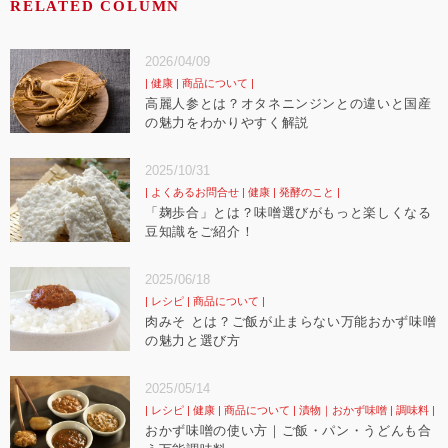
RELATED COLUMN
2026/04/09
健康
商品について
高麗人参とは？オタネニンジンとの違いと国産
の魅力をわかりやすく解説
2025/10/31
よくあるお問合せ
健康
発酵のこと
「麹歩合」とは？味噌選びがもっと楽しくなる
豆知識をご紹介！
2025/06/18
レシピ
商品について
肉みそ とは？ご飯が止まらない万能おかず味噌
の魅力と選び方
2025/05/14
レシピ
健康
商品について
漬物｜おかず味噌
調味料
おかず味噌の使い方｜ご飯・パン・うどんも合