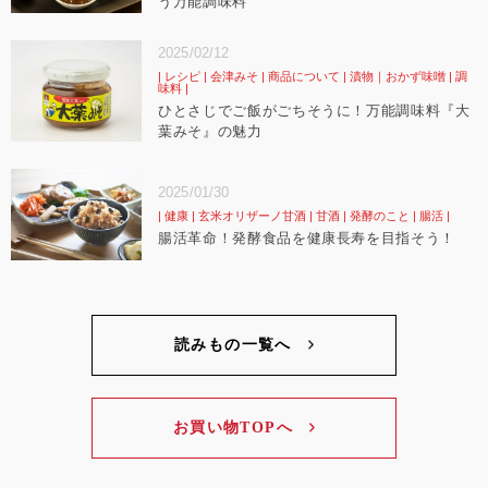
う万能調味料
2025/02/12
レシピ
会津みそ
商品について
漬物｜おかず味噌
調
味料
ひとさじでご飯がごちそうに！万能調味料『大
葉みそ』の魅力
2025/01/30
健康
玄米オリザーノ甘酒
甘酒
発酵のこと
腸活
腸活革命！発酵食品を健康長寿を目指そう！
読みもの一覧へ
お買い物TOPへ