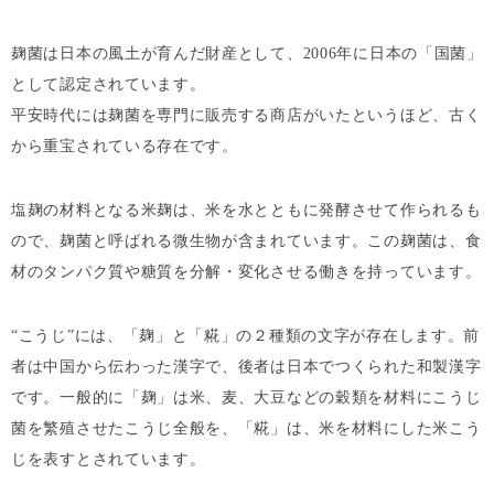
麹菌は日本の風土が育んだ財産として、2006年に日本の「国菌」
として認定されています。
平安時代には麹菌を専門に販売する商店がいたというほど、古く
から重宝されている存在です。
塩麹の材料となる米麹は、米を水とともに発酵させて作られるも
ので、麹菌と呼ばれる微生物が含まれています。この麹菌は、食
材のタンパク質や糖質を分解・変化させる働きを持っています。
“こうじ”には、「麹」と「糀」の２種類の文字が存在します。前
者は中国から伝わった漢字で、後者は日本でつくられた和製漢字
です。一般的に「麹」は米、麦、大豆などの穀類を材料にこうじ
菌を繁殖させたこうじ全般を、「糀」は、米を材料にした米こう
じを表すとされています。