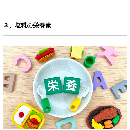
３、塩糀の栄養素