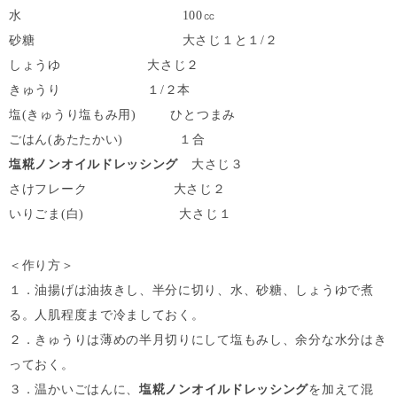
水 100㏄
砂糖 大さじ１と１/２
しょうゆ 大さじ２
きゅうり １/２本
塩(きゅうり塩もみ用) ひとつまみ
ごはん(あたたかい) １合
塩糀ノンオイルドレッシング
大さじ３
さけフレーク 大さじ２
いりごま(白) 大さじ１
＜作り方＞
１．油揚げは油抜きし、半分に切り、水、砂糖、しょうゆで煮
る。人肌程度まで冷ましておく。
２．きゅうりは薄めの半月切りにして塩もみし、余分な水分はき
っておく。
３．温かいごはんに、
塩糀ノンオイルドレッシング
を加えて混