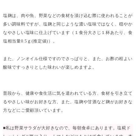
塩麹は、肉や魚、野菜などの食材を漬け込む際に使われることが
多い調味料ですが、塩麹と同じような濃い塩味ではなく、穏やか
なやさしい塩味に仕上げています（１食分大さじ１杯あたり、食
塩相当量0.5ｇ(推定値)）。
また、ノンオイル仕様ですのでさっぱりと、また、お酢の程よい
酸味ですっきりとした味わいが楽しめますよ。
普段から、健康や食生活に気を遣われている方、食材を引き立て
るやさしい味がお好きな方、また、塩麹や甘酒など麹がお好きな
方などにご愛顧頂いています。
■私は野菜サラダが大好きなので、毎朝食卓にあります。塩糀ド