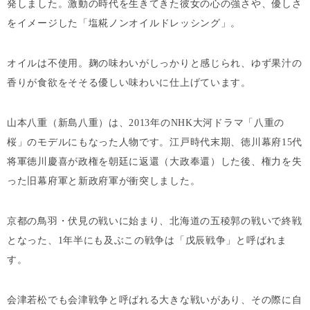
発しました。激動の時代を生きてきた彼女の心の強さや、優しさ
をイメージした「
塩糀ノンオイルドレッシング
」。
オイルは不使用。麹の味わいがしっかりと感じられ、ゆず果汁の
香りが食欲をそそる優しい味わいに仕上げています。
山本八重（新島八重）は、2013年のNHK大河ドラマ「八重の
桜」のモデルにもなった人物です。江戸時代末期、徳川幕府15代
将軍徳川慶喜が政権を朝廷に返還（大政奉還）した後、権力を失
った旧幕府軍と新政府軍が衝突しました。
京都の鳥羽・伏見の戦いに始まり、北海道の五稜郭の戦いで終戦
となった、1年半にも及ぶこの戦争は「戊辰戦争」と呼ばれま
す。
会津若松でも会津戦争と呼ばれる大きな戦いがあり、その際に自