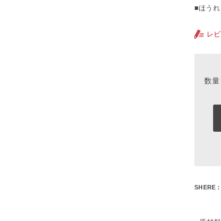
■ほう
レビ
SHERE :