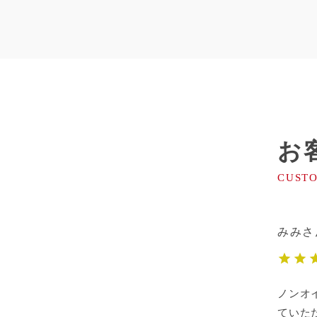
お
みみ
ノンオ
ていた