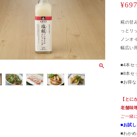
¥
69
糀の甘
っとリ
ノンオ
幅広い
■4本セ
■8本セ
■お得な
【とに
老舗味
ご一緒
■お試し
■わか