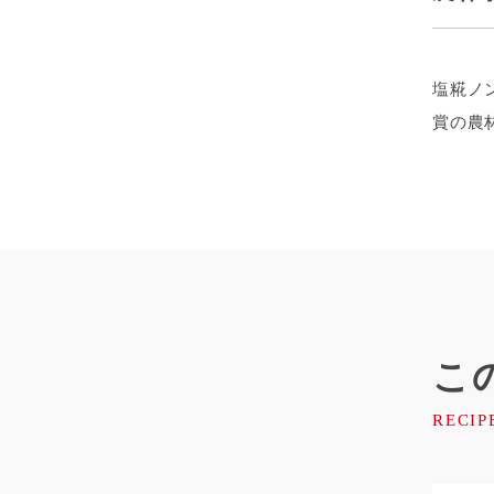
塩糀ノ
賞の農
こ