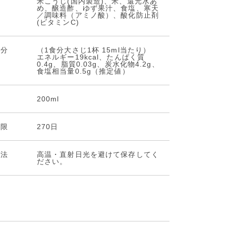
料
米こうじ(国内製造)、米、還元水あ
め、醸造酢、ゆず果汁、食塩、寒天
／調味料（アミノ酸）、酸化防止剤
(ビタミンC)
成分
（1食分大さじ1杯 15ml当たり）
エネルギー19kcal、たんぱく質
0.4g、脂質0.03g、炭水化物4.2g、
食塩相当量0.5g（推定値）
量
200ml
期限
270日
⽅法
高温・直射日光を避けて保存してく
ださい。