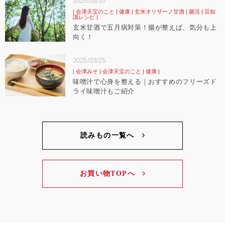
2025/05/10
会津天宝のこと
健康
玄米オリザーノ甘酒
腸活
豆知
識レシピ
玄米甘酒で五月病対策！腸が整えば、気分も上
向く！
2025/03/25
会津みそ
会津天宝のこと
健康
味噌汁で心身を整える｜おすすめのフリーズド
ライ味噌汁もご紹介
読みもの一覧へ
お買い物TOPへ