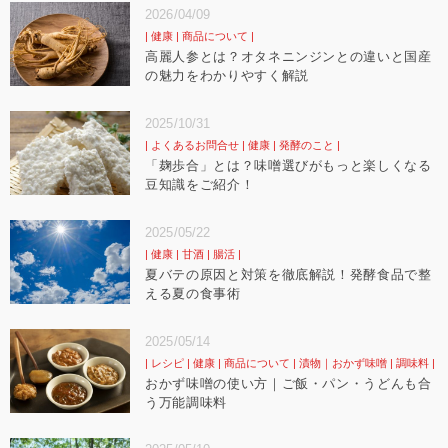
2026/04/09
健康
商品について
高麗人参とは？オタネニンジンとの違いと国産
の魅力をわかりやすく解説
2025/10/31
よくあるお問合せ
健康
発酵のこと
「麹歩合」とは？味噌選びがもっと楽しくなる
豆知識をご紹介！
2025/05/22
健康
甘酒
腸活
夏バテの原因と対策を徹底解説！発酵食品で整
える夏の食事術
2025/05/14
レシピ
健康
商品について
漬物｜おかず味噌
調味料
おかず味噌の使い方｜ご飯・パン・うどんも合
う万能調味料