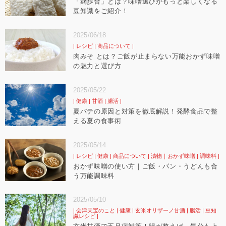
「麹歩合」とは？味噌選びがもっと楽しくなる
豆知識をご紹介！
2025/06/18
レシピ
商品について
肉みそ とは？ご飯が止まらない万能おかず味噌
の魅力と選び方
2025/05/22
健康
甘酒
腸活
夏バテの原因と対策を徹底解説！発酵食品で整
える夏の食事術
2025/05/14
レシピ
健康
商品について
漬物｜おかず味噌
調味料
おかず味噌の使い方｜ご飯・パン・うどんも合
う万能調味料
2025/05/10
会津天宝のこと
健康
玄米オリザーノ甘酒
腸活
豆知
識レシピ