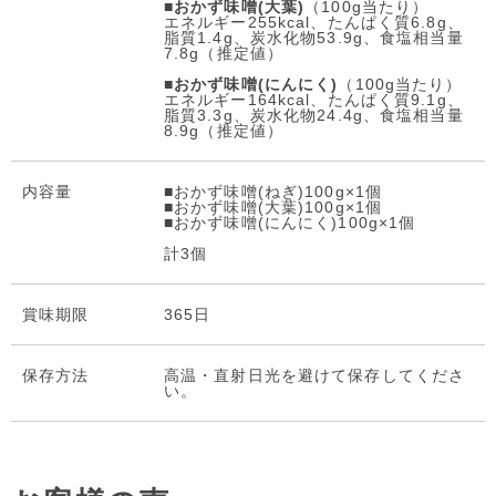
■
おかず味噌(大葉)
（100g当たり）
エネルギー255kcal、たんぱく質6.8g、
脂質1.4g、炭水化物53.9g、食塩相当量
7.8g（推定値）
■
おかず味噌(にんにく)
（100g当たり）
エネルギー164kcal、たんぱく質9.1g、
脂質3.3g、炭水化物24.4g、食塩相当量
8.9g（推定値）
内容量
■おかず味噌(ねぎ)100g×1個
■おかず味噌(大葉)100g×1個
■おかず味噌(にんにく)100g×1個
計3個
賞味期限
365日
保存方法
高温・直射日光を避けて保存してくださ
い。