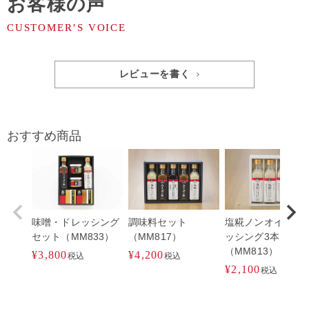
お客様の声
レビューを書く
おすすめ商品
味噌・ドレッシング
調味料セット
塩糀ノンオイルド
セット（MM833）
（MM817）
ッシング3本セット
（MM813）
¥
3,800
¥
4,200
税込
税込
¥
2,100
税込