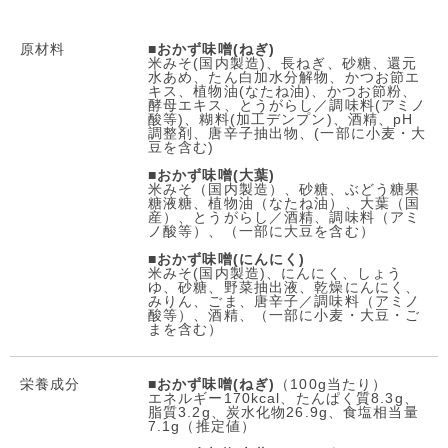
原材料
■
おかず味噌(ねぎ)
米みそ(国内製造)、長ねぎ、砂糖、還元
水あめ、たん白加水分解物、かつお節エ
キス、植物油(なたね油)、かつお節粉、
酵母エキス、とうがらし／調味料(アミノ
酸等)、糊料(加工デンプン)、酒精、pH
調整剤、唐辛子抽出物、(一部に小麦・大
豆を含む)
■
おかず味噌(大葉)
米みそ（国内製造）、砂糖、ぶどう糖果
糖液糖、植物油（なたね油）、大葉（国
産）、とうがらし／酒精、調味料（アミ
ノ酸等）、（一部に大豆を含む）
■
おかず味噌(にんにく)
米みそ(国内製造)、にんにく、しょう
ゆ、砂糖、野菜抽出液、乾燥にんにく、
みりん、ごま、唐辛子／調味料（アミノ
酸等）、酒精、（一部に小麦・大豆・ご
まを含む）
栄養成分
■
おかず味噌(ねぎ)
（100g当たり）
エネルギー170kcal、たんぱく質8.3g、
脂質3.2g、炭水化物26.9g、食塩相当量
7.1g（推定値）