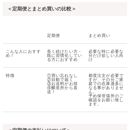
＜定期便とまとめ買いの比較＞
定期便
まとめ買い
こんな人におすす
長く続けたい方・
必要な時に必要な
め！
既に習慣化してい
分だけ欲しい人向
る方におすすめ
け
特徴
①買い忘れなし
都度注文が必要で
②自動で届く
すが、その分ご家
③お送料がお得
庭での在庫過多に
④醸造所から直
なる事がありませ
送！
ん。
予め保管場所のご
確認をお願い致し
ます。