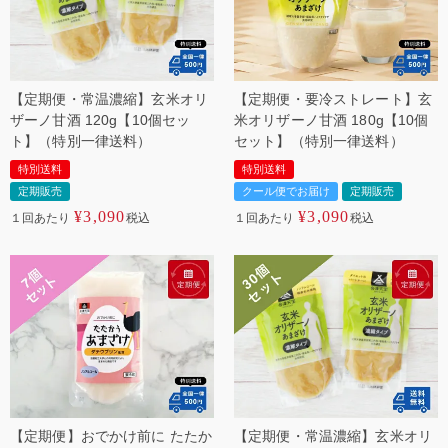
【定期便・常温濃縮】玄米オリ
【定期便・要冷ストレート】玄
ザーノ甘酒 120g【10個セッ
米オリザーノ甘酒 180g【10個
ト】（特別一律送料）
セット】（特別一律送料）
特別送料
特別送料
定期販売
クール便でお届け
定期販売
¥
3,090
¥
3,090
１回あたり
税込
１回あたり
税込
【定期便】おでかけ前に たたか
【定期便・常温濃縮】玄米オリ