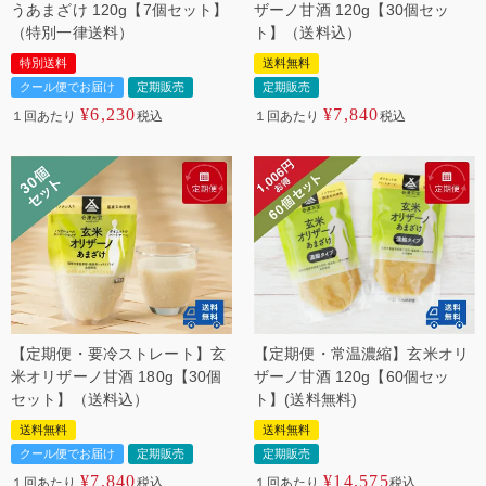
うあまざけ 120g【7個セット】
ザーノ甘酒 120g【30個セッ
（特別一律送料）
ト】（送料込）
特別送料
送料無料
クール便でお届け
定期販売
定期販売
¥
6,230
¥
7,840
１回あたり
税込
１回あたり
税込
【定期便・要冷ストレート】玄
【定期便・常温濃縮】玄米オリ
米オリザーノ甘酒 180g【30個
ザーノ甘酒 120g【60個セッ
セット】（送料込）
ト】(送料無料)
送料無料
送料無料
クール便でお届け
定期販売
定期販売
¥
7,840
¥
14,575
１回あたり
税込
１回あたり
税込