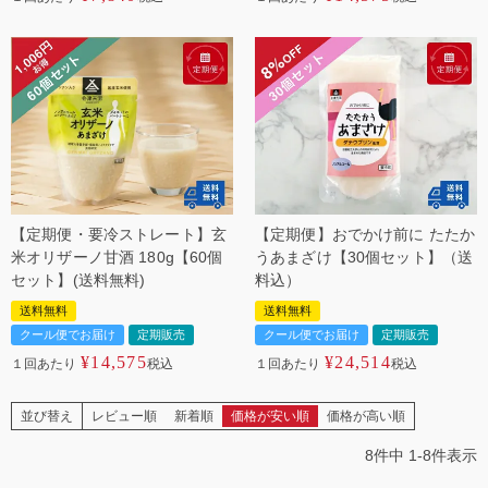
【定期便・要冷ストレート】玄
【定期便】おでかけ前に たたか
米オリザーノ甘酒 180g【60個
うあまざけ【30個セット】（送
セット】(送料無料)
料込）
送料無料
送料無料
クール便でお届け
定期販売
クール便でお届け
定期販売
¥
14,575
¥
24,514
１回あたり
税込
１回あたり
税込
並び替え
レビュー順
新着順
価格が安い順
価格が高い順
8
件中
1
-
8
件表示