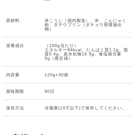
原材料
米こうじ（国内製造）、米、こんにゃく
粉、ダテウブリン（ダチョウ卵黄抽出
物）
栄養成分
（100g当たり）
エネルギー84kcal、たんぱく質1.2g、脂
質0.4g、炭水化物18.9g、食塩相当量
0g（推定値）
内容量
120g×30個
賞味期限
90日
保存⽅法
冷蔵庫(10℃以下)で保存してください。