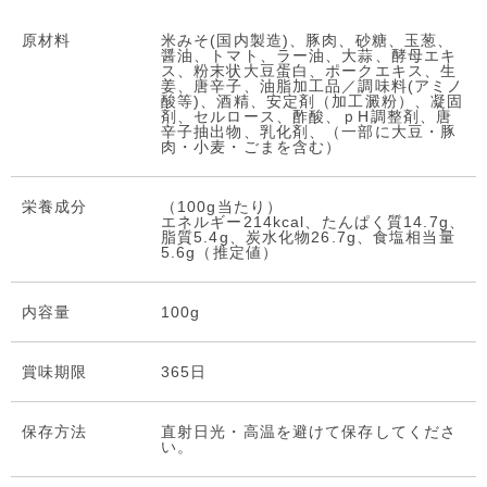
原材料
米みそ(国内製造)、豚肉、砂糖、玉葱、
醤油、トマト、ラー油、大蒜、酵母エキ
ス、粉末状大豆蛋白、ポークエキス、生
姜、唐辛子、油脂加工品／調味料(アミノ
酸等)、酒精、安定剤（加工澱粉）、凝固
剤、セルロース、酢酸、ｐH調整剤、唐
辛子抽出物、乳化剤、（一部に大豆・豚
肉・小麦・ごまを含む）
栄養成分
（100g当たり）
エネルギー214kcal、たんぱく質14.7g、
脂質5.4g、炭水化物26.7g、食塩相当量
5.6g（推定値）
内容量
100g
賞味期限
365日
保存⽅法
直射日光・高温を避けて保存してくださ
い。