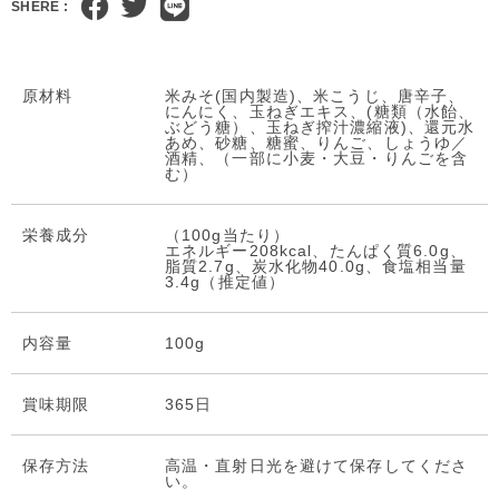
SHERE :
原材料
米みそ(国内製造)、米こうじ、唐辛子、
にんにく、玉ねぎエキス、(糖類（水飴、
ぶどう糖）、玉ねぎ搾汁濃縮液)、還元水
あめ、砂糖、糖蜜、りんご、しょうゆ／
酒精、（一部に小麦・大豆・りんごを含
む）
栄養成分
（100g当たり）
エネルギー208kcal、たんぱく質6.0g、
脂質2.7g、炭水化物40.0g、食塩相当量
3.4g（推定値）
内容量
100g
賞味期限
365日
保存⽅法
高温・直射日光を避けて保存してくださ
い。