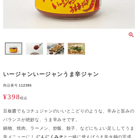
いージャンいージャンうま辛ジャン
商品番号
112385
¥
398
税込
豆板醬でもコチュジャンのいいとこどりのような、辛みと旨みの
バランスが絶妙な、うま辛みそです。
鍋物、焼肉、ラーメン、炒飯、餃子、などにちょい足ししてうま
辛メニューに！
にんにくみそ
と一緒に使えばうま辛火鍋の完成