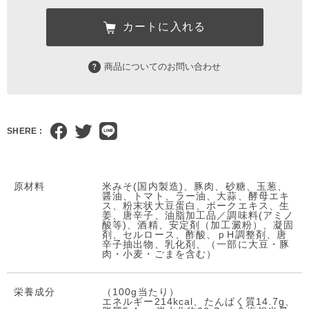
カートに入れる
商品についてのお問い合わせ
SHERE :
原材料
米みそ(国内製造)、豚肉、砂糖、玉葱、
醤油、トマト、ラー油、大蒜、酵母エキ
ス、粉末状大豆蛋白、ポークエキス、生
姜、唐辛子、油脂加工品／調味料(アミノ
酸等)、酒精、安定剤（加工澱粉）、凝固
剤、セルロース、酢酸、ｐH調整剤、唐
辛子抽出物、乳化剤、（一部に大豆・豚
肉・小麦・ごまを含む）
栄養成分
（100g当たり）
エネルギー214kcal、たんぱく質14.7g、