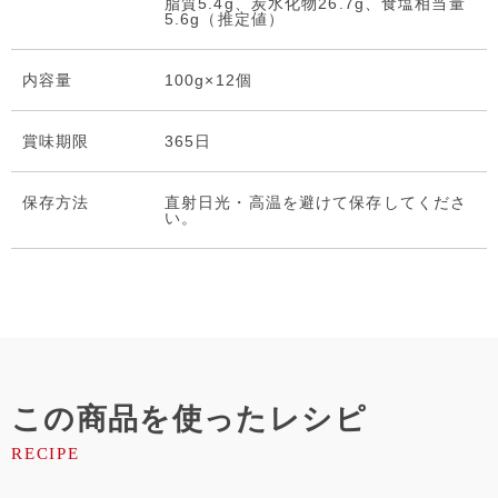
脂質5.4g、炭水化物26.7g、食塩相当量
5.6g（推定値）
内容量
100g×12個
賞味期限
365日
保存⽅法
直射日光・高温を避けて保存してくださ
い。
この商品を使ったレシピ