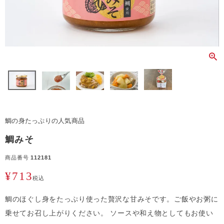
鯛の身たっぷりの人気商品
鯛みそ
商品番号
112181
¥
713
税込
鯛のほぐし身をたっぷり使った贅沢な甘みそです。ご飯やお粥に
乗せてお召し上がりください。 ソースや和え物としてもお使い