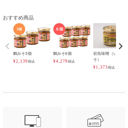
おすすめ商品
鯛みそ3個
鯛みそ6個
岩魚味噌（いわな
そ）
¥
2,139
¥
4,278
税込
税込
¥
1,373
税込