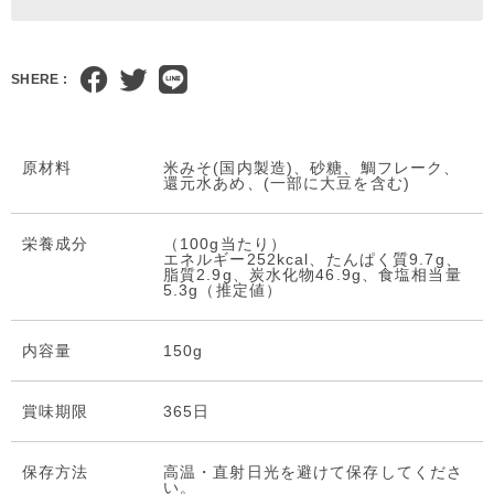
SHERE :
原材料
米みそ(国内製造)、砂糖、鯛フレーク、
還元水あめ、(一部に大豆を含む)
栄養成分
（100g当たり）
エネルギー252kcal、たんぱく質9.7g、
脂質2.9g、炭水化物46.9g、食塩相当量
5.3g（推定値）
内容量
150g
賞味期限
365日
保存⽅法
高温・直射日光を避けて保存してくださ
い。