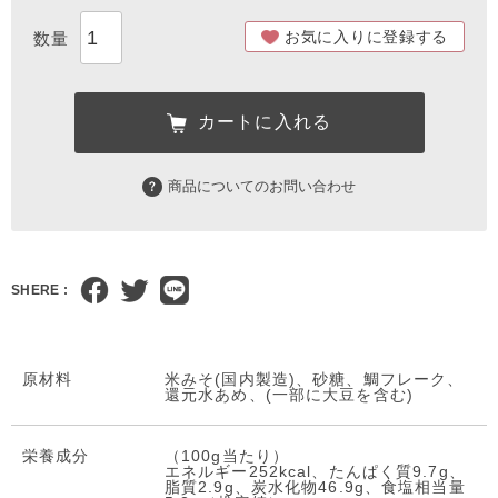
お気に入りに登録する
カートに入れる
商品についてのお問い合わせ
SHERE :
原材料
米みそ(国内製造)、砂糖、鯛フレーク、
還元水あめ、(一部に大豆を含む)
栄養成分
（100g当たり）
エネルギー252kcal、たんぱく質9.7g、
脂質2.9g、炭水化物46.9g、食塩相当量