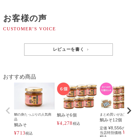
お客様の声
レビューを書く
おすすめ商品
鯛の身たっぷりの人気商
鯛みそ6個
まとめ買いがお買得！
品
鯛みそ12個
¥
4,278
税込
鯛みそ
¥
8,556
定価
のところ
¥
8,31
¥
713
当店特別価格
税込
税込