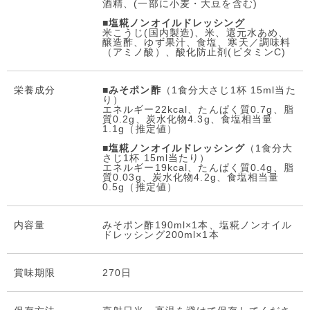
酒精、(一部に小麦・大豆を含む)
■
塩糀ノンオイルドレッシング
米こうじ(国内製造)、米、還元水あめ、
醸造酢、ゆず果汁、食塩、寒天／調味料
（アミノ酸）、酸化防止剤(ビタミンC)
栄養成分
■
みそポン酢
（1食分大さじ1杯 15ml当た
り）
エネルギー22kcal、たんぱく質0.7g、脂
質0.2g、炭水化物4.3g、食塩相当量
1.1g（推定値）
■
塩糀ノンオイルドレッシング
（1食分大
さじ1杯 15ml当たり）
エネルギー19kcal、たんぱく質0.4g、脂
質0.03g、炭水化物4.2g、食塩相当量
0.5g（推定値）
内容量
みそポン酢190ml×1本、塩糀ノンオイル
ドレッシング200ml×1本
賞味期限
270日