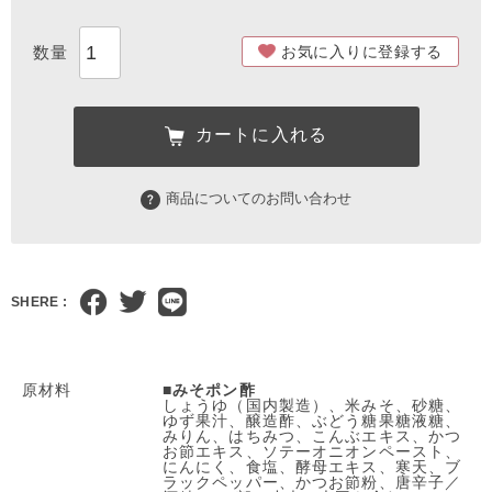
お気に入りに登録する
カートに入れる
商品についてのお問い合わせ
SHERE :
原材料
■
みそポン酢
しょうゆ（国内製造）、米みそ、砂糖、
ゆず果汁、醸造酢、ぶどう糖果糖液糖、
みりん、はちみつ、こんぶエキス、かつ
お節エキス、ソテーオニオンペースト、
にんにく、食塩、酵母エキス、寒天、ブ
ラックペッパー、かつお節粉、唐辛子／