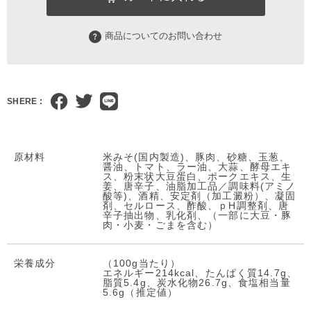
商品についてのお問い合わせ
SHERE :
原材料
米みそ(国内製造)、豚肉、砂糖、玉葱、
醤油、トマト、ラー油、大蒜、酵母エキ
ス、粉末状大豆蛋白、ポークエキス、生
姜、唐辛子、油脂加工品／調味料(アミノ
酸等)、酒精、安定剤（加工澱粉）、凝固
剤、セルロース、酢酸、ｐH調整剤、唐
辛子抽出物、乳化剤、（一部に大豆・豚
肉・小麦・ごまを含む）
栄養成分
（100g当たり）
エネルギー214kcal、たんぱく質14.7g、
脂質5.4g、炭水化物26.7g、食塩相当量
5.6g（推定値）