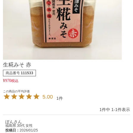
生糀みそ 赤
商品番号
111533
¥
970
税込
5.00
1
1
件中
1
-
1
件表示
ぽん
福島県
30代
女性
投稿日
2026/01/25