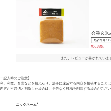
会津玄米み
商品番号
11
¥
535
税込
まだ、レビューが書かれていま
ー記入時のご注意】
利、利益、名誉などを損ねたり、法令に違反する内容を投稿することは
内容が不適切と判断した場合は、予告なく投稿を削除する場合がござい
ニックネーム
(