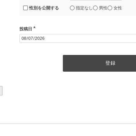
性別を公開する
指定なし
男性
女性
投稿日
(
必
須
)
登録