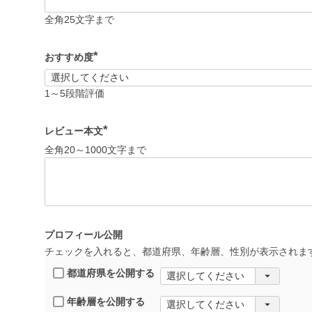
必
須
全角25文字まで
)
おすすめ度
(
必
須
1～5段階評価
)
レビュー本文
(
全角20～1000文字まで
必
須
)
プロフィール公開
チェックを入れると、都道府県、年齢層、性別が表示されま
都道府県を公開する
年齢層を公開する