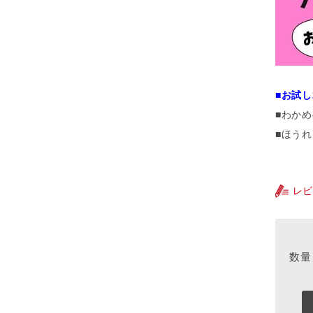
■お試し
■わか
■ほう
レビ