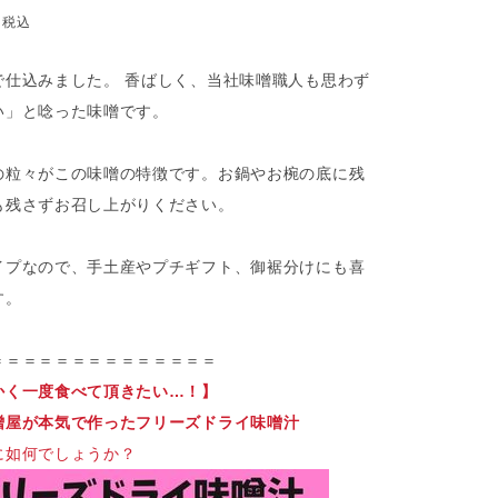
5
税込
で仕込みました。 香ばしく、当社味噌職人も思わず
い」と唸った味噌です。
の粒々がこの味噌の特徴です。お鍋やお椀の底に残
も残さずお召し上がりください。
イプなので、手土産やプチギフト、御裾分けにも喜
す。
＝＝＝＝＝＝＝＝＝＝＝＝＝＝
かく一度食べて頂きたい…！】
噌屋が本気で作ったフリーズドライ味噌汁
に如何でしょうか？