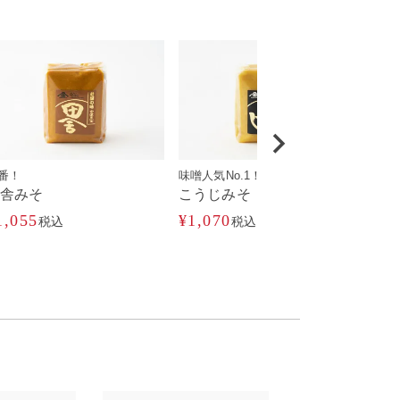
番！
味噌人気No.1！
ギフ
田舎みそ
こうじみそ
（M
1,055
¥
1,070
税込
税込
¥
2,