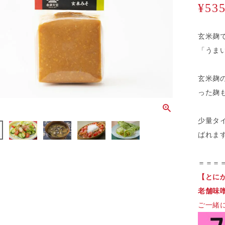
¥
53
玄米麹
「うま
玄米麹
った麹
少量タ
ばれま
＝＝＝
【とに
老舗味
ご一緒