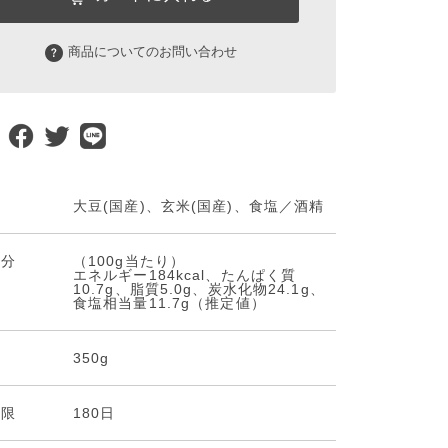
商品についてのお問い合わせ
料
大豆(国産)、玄米(国産)、食塩／酒精
成分
（100g当たり）
エネルギー184kcal、たんぱく質
10.7g、脂質5.0g、炭水化物24.1g、
食塩相当量11.7g（推定値）
量
350g
期限
180日