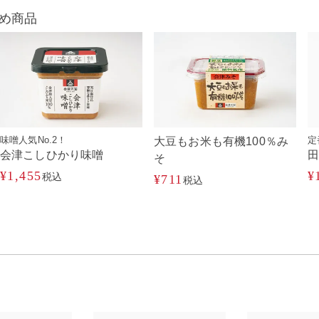
め商品
味噌人気No.2！
定
大豆もお米も有機100％み
会津こしひかり味噌
そ
¥
1,455
¥
税込
¥
711
税込