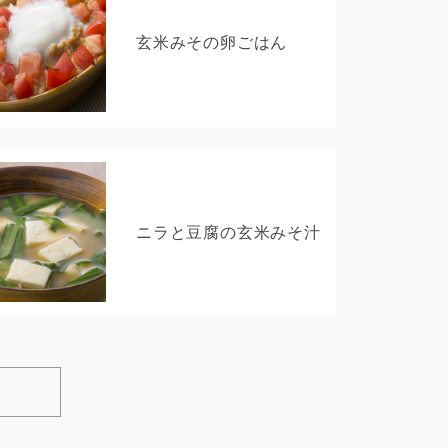
玄米みその卵ごはん
ニラと豆腐の玄米みそ汁