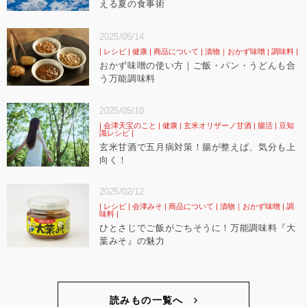
える夏の食事術
2025/05/14
レシピ
健康
商品について
漬物｜おかず味噌
調味料
おかず味噌の使い方｜ご飯・パン・うどんも合
う万能調味料
2025/05/10
会津天宝のこと
健康
玄米オリザーノ甘酒
腸活
豆知
識レシピ
玄米甘酒で五月病対策！腸が整えば、気分も上
向く！
2025/02/12
レシピ
会津みそ
商品について
漬物｜おかず味噌
調
味料
ひとさじでご飯がごちそうに！万能調味料『大
葉みそ』の魅力
読みもの一覧へ