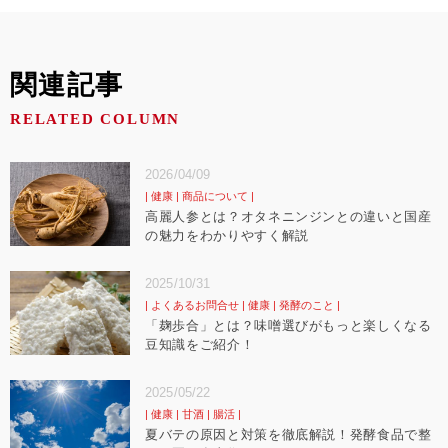
関連記事
RELATED COLUMN
2026/04/09
健康
商品について
高麗人参とは？オタネニンジンとの違いと国産
の魅力をわかりやすく解説
2025/10/31
よくあるお問合せ
健康
発酵のこと
「麹歩合」とは？味噌選びがもっと楽しくなる
豆知識をご紹介！
2025/05/22
健康
甘酒
腸活
夏バテの原因と対策を徹底解説！発酵食品で整