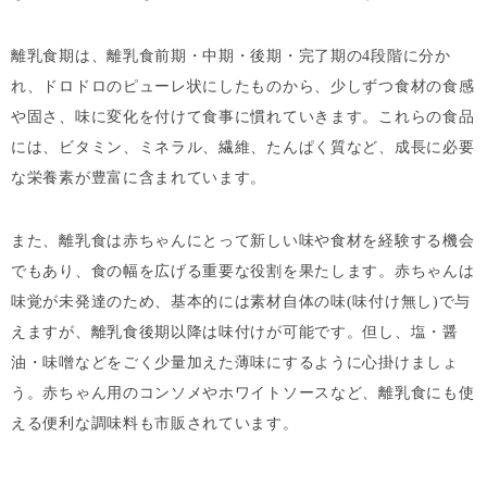
離乳食期は、離乳食前期・中期・後期・完了期の4段階に分か
れ、ドロドロのピューレ状にしたものから、少しずつ食材の食感
や固さ、味に変化を付けて食事に慣れていきます。これらの食品
には、ビタミン、ミネラル、繊維、たんぱく質など、成長に必要
な栄養素が豊富に含まれています。
また、離乳食は赤ちゃんにとって新しい味や食材を経験する機会
でもあり、食の幅を広げる重要な役割を果たします。赤ちゃんは
味覚が未発達のため、基本的には素材自体の味(味付け無し)で与
えますが、離乳食後期以降は味付けが可能です。但し、塩・醤
油・味噌などをごく少量加えた薄味にするように心掛けましょ
う。赤ちゃん用のコンソメやホワイトソースなど、離乳食にも使
える便利な調味料も市販されています。