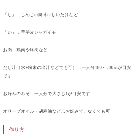
「し」…しめじor舞茸orしいたけなど
「い」…里芋orジャガイモ
お肉…鶏肉や豚肉など
だし汁（水+粉末の出汁などでも可）…一人分180～200㏄が目安
です
お好みのみそ…一人分で大さじ1が目安です
オリーブオイル・胡麻油など…お好みで。なくても可
作り方