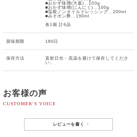
■おかず味噌(大葉)…100g
■おかず味噌(にんにく)…100g
■塩糀ノンオイルドレッシング…200ml
■みそポン酢…190ml
各1個 計6品
賞味期限
180日
保存⽅法
直射日光・高温を避けて保存してくださ
い。
お客様の声
レビューを書く