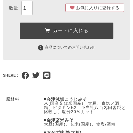
お気に入りに登録する
カートに入れる
商品についてのお問い合わせ
SHERE :
原材料
■会津減塩こうじみそ
米(国産又は米国産)、大豆、食塩／酒
精、ビタミンB2 ※当社八百匁田舎糀と
比較し、塩分20％カット
■
会津玄米みそ
大豆(国産)、玄米(国産)、食塩/酒精
■
おかず味噌(大葉)