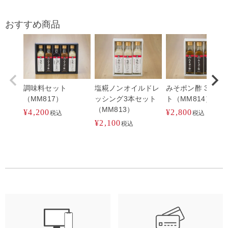
おすすめ商品
調味料セット
塩糀ノンオイルドレ
みそポン酢 3本セ
（MM817）
ッシング3本セット
ト（MM814）
（MM813）
¥
4,200
¥
2,800
税込
税込
¥
2,100
税込