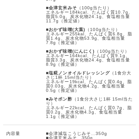
■
会津玄米みそ
（100g当たり）
エネルギー184kcal、たんぱく質10.7g、
脂質5.0g、炭水化物24.1g、食塩相当量
11.7g（推定値）
■
おかず味噌(大葉)
（100g当たり）
エネルギー255kal、たんぱく質6.8g、脂
質1.4g、炭水化物53.9g、食塩相当量
7.8g（推定値）
■
おかず味噌(にんにく)
（100g当たり）
エネルギー164kcal、たんぱく質9.1g、
脂質3.3g、炭水化物24.4g、食塩相当量
8.9g（推定値）
■
塩糀ノンオイルドレッシング
（1食分大
さじ1杯 15ml当たり）
エネルギー19kcal、たんぱく質0.4g、脂
質0.03g、炭水化物4.2g、食塩相当量
0.5g（推定値）
■
みそポン酢
（1食分大さじ1杯 15ml当た
り）
エネルギー22kcal、たんぱく質0.7g、脂
質0.2g、炭水化物4.3g、食塩相当量
1.1g（推定値）
内容量
■会津減塩こうじみそ…350g
■会津玄米みそ…350g