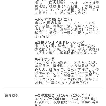
米みそ（国内製造）、砂糖、ぶどう糖果
糖液糖、植物油（なたね油）、大葉（国
産）、とうがらし／酒精、調味料（アミ
ノ酸等）、（一部に大豆を含む）
■
おかず味噌(にんにく)
米みそ(国内製造)、にんにく、しょう
ゆ、砂糖、野菜抽出液、乾燥にんにく、
みりん、ごま、唐辛子／調味料（アミノ
酸等）、酒精、（一部に小麦・大豆・ご
まを含む）
■
塩糀ノンオイルドレッシング
米こうじ(国内製造)、米、還元水あめ、
醸造酢、ゆず果汁、食塩、寒天／調味料
（アミノ酸）、酸化防止剤(ビタミンC)
■
みそポン酢
しょうゆ（国内製造）、米みそ、砂糖、
ゆず果汁、醸造酢、ぶどう糖果糖液糖、
みりん、はちみつ、こんぶエキス、かつ
お節エキス、ソテーオニオンペースト、
にんにく、食塩、酵母エキス、寒天、ブ
ラックペッパー、かつお節粉、唐辛子／
酒精、(一部に小麦・大豆を含む)
栄養成分
■
会津減塩こうじみそ
（100g当たり）
エネルギー209kcal、たんぱく質8.9g、
脂質3.3g、炭水化物35.8g、食塩相当量
9.7g