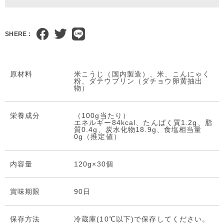
SHERE :
原材料
米こうじ（国内製造）、米、こんにゃく
粉、ダテウブリン（ダチョウ卵黄抽出
物）
栄養成分
（100g当たり）
エネルギー84kcal、たんぱく質1.2g、脂
質0.4g、炭水化物18.9g、食塩相当量
0g（推定値）
内容量
120g×30個
賞味期限
90日
保存⽅法
冷蔵庫(10℃以下)で保存してください。