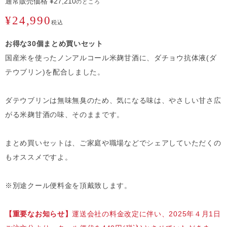
通常販売価格
¥
27,210
のところ
¥
24,990
税込
お得な30個まとめ買いセット
国産米を使ったノンアルコール米麹甘酒に、ダチョウ抗体液(ダ
テウブリン)を配合しました。
ダテウブリンは無味無臭のため、気になる味は、やさしい甘さ広
がる米麹甘酒の味、そのままです。
まとめ買いセットは、ご家庭や職場などでシェアしていただくの
もオススメですよ。
※別途クール便料金を頂戴致します。
【重要なお知らせ】
運送会社の料金改定に伴い、2025年４月1日