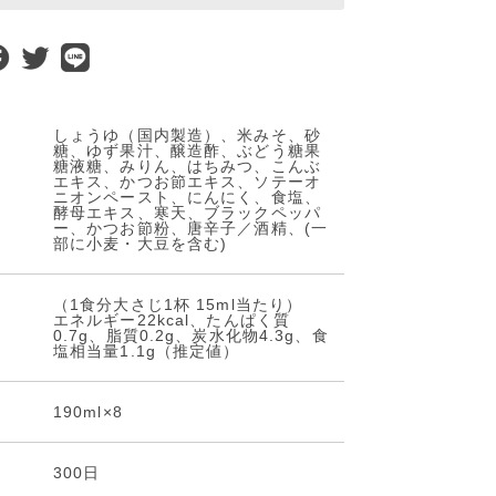
しょうゆ（国内製造）、米みそ、砂
糖、ゆず果汁、醸造酢、ぶどう糖果
糖液糖、みりん、はちみつ、こんぶ
エキス、かつお節エキス、ソテーオ
ニオンペースト、にんにく、食塩、
酵母エキス、寒天、ブラックペッパ
ー、かつお節粉、唐辛子／酒精、(一
部に小麦・大豆を含む)
（1食分大さじ1杯 15ml当たり）
エネルギー22kcal、たんぱく質
0.7g、脂質0.2g、炭水化物4.3g、食
塩相当量1.1g（推定値）
190ml×8
300日