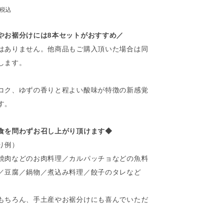
税込
やお裾分けには8本セットがおすすめ／
はありません。他商品もご購入頂いた場合は同
します。
コク、ゆずの香りと程よい酸味が特徴の新感覚
す。
食を問わずお召し上がり頂けます◆
り例）
焼肉などのお肉料理／カルパッチョなどの魚料
／豆腐／鍋物／煮込み料理／餃子のタレなど
もちろん、手土産やお裾分けにも喜んでいただ