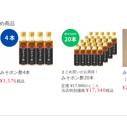
め商品
まとめ買いがお買得！
みそポン酢4本
み
みそポン酢20本
（
¥
3,576
税込
定価
¥
17,880
のところ
¥
¥
17,340
当店特別価格
税込