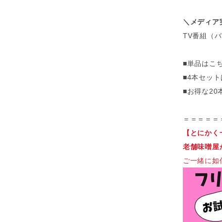
＼メディア
TV番組（
■単品はこち
■4本セット
■お得な20
＝＝＝＝＝
【とにかく
老舗味噌屋
ご一緒に如