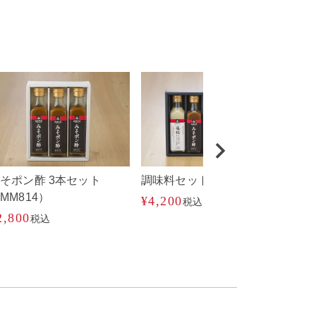
そポン酢 3本セット
調味料セット（MM817）
味
MM814）
（M
¥
4,200
税込
2,800
¥
3,
税込