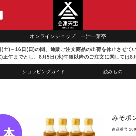
オンラインショップ 一汁一菜亭
8日(土)～16日(日)の間、通販ご注文商品の出荷を休止させ
)正午までとし、8月5日(水)午後以降のご注文に関しては8
ショッピングガイド
読みもの
みそポ
商品番号
16