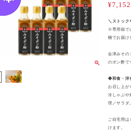
¥
7,152
＼ストック
※専用箱で
梱でお届け
会津みその
のポン酢で
◆和食・洋
お召し上が
冷しゃぶや
理／サラダ
ご自宅用は
けます。