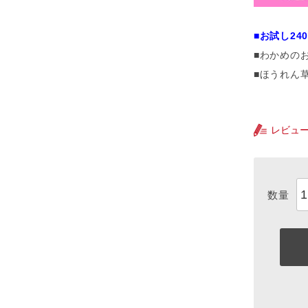
■お試し24
■わかめの
■ほうれん
レビュ