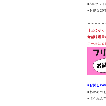
■8本セット
■お得な20
＝＝＝＝＝
【とにかく
老舗味噌屋
ご一緒に如
■お試し24
■わかめの
■ほうれん