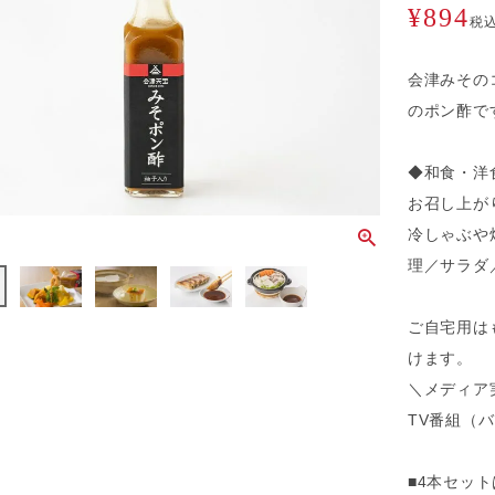
¥
894
税
会津みその
のポン酢で
◆和食・洋
お召し上が
冷しゃぶや
理／サラダ
ご自宅用は
けます。
＼メディア
TV番組（
■4本セット