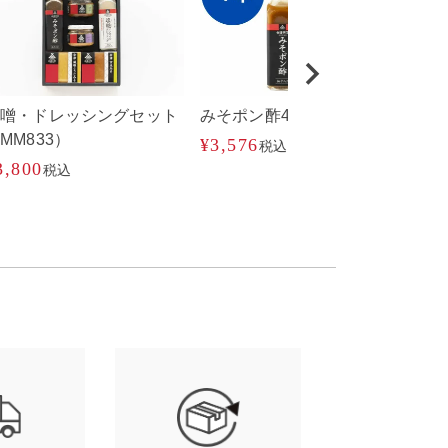
味噌・ドレッシングセット
みそポン酢4本
みそ
MM833）
¥
3,576
¥
7,
税込
3,800
税込