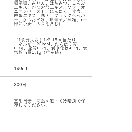
糖液糖、みりん、はちみつ、こんぶ
エキス、かつお節エキス、ソテーオ
ニオンペースト、にんにく、食塩、
酵母エキス、寒天、ブラックペッパ
ー、かつお節粉、唐辛子／酒精、(一
部に小麦・大豆を含む)
（1食分大さじ1杯 15ml当たり）
エネルギー22kcal、たんぱく質
0.7g、脂質0.2g、炭水化物4.3g、食
塩相当量1.1g（推定値）
190ml
300日
直射日光・高温を避けて冷暗所で保
存してください。