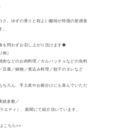
込
コク、ゆずの香りと程よい酸味が特徴の新感覚
す。
食を問わずお召し上がり頂けます◆
り例）
焼肉などのお肉料理／カルパッチョなどの魚料
／豆腐／鍋物／煮込み料理／餃子のタレなど
もちろん、手土産やお裾分けにも喜んでいただ
実績多数／
バラエティ）、新聞にて紹介頂いています。
はこちら>>