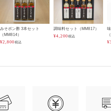
みそポン酢 3本セット
調味料セット（MM817）
（MM814）
（
¥
4,200
税込
¥
2,800
¥
税込