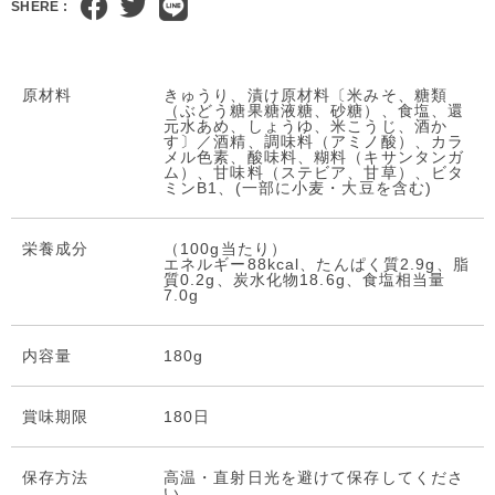
SHERE :
原材料
きゅうり、漬け原材料〔米みそ、糖類
（ぶどう糖果糖液糖、砂糖）、食塩、還
元水あめ、しょうゆ、米こうじ、酒か
す〕／酒精、調味料（アミノ酸）、カラ
メル色素、酸味料、糊料（キサンタンガ
ム）、甘味料（ステビア、甘草）、ビタ
ミンB1、(一部に小麦・大豆を含む)
栄養成分
（100g当たり）
エネルギー88kcal、たんぱく質2.9g、脂
質0.2g、炭水化物18.6g、食塩相当量
7.0g
内容量
180g
賞味期限
180日
保存⽅法
高温・直射日光を避けて保存してくださ
い。