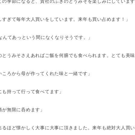
この季節になると、貴社のふきのとうみそを楽しみにしています
しすぎて毎年大人買いをしています。来年も買い占めます！」
個なんてあっという間になくなりそうです。」
のとうみそさえあればご飯を何膳でも食べられます。とても美味
いころから母が作ってくれた味と一緒です」
にも持って行って食べてます」
酒が無限に呑めます」
出るほど懐かしく大事に大事に頂きました。来年も絶対大人買い