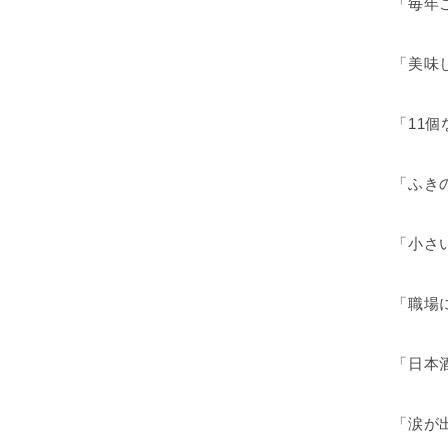
「毎年
「美味
「11
「ふき
「小さ
「職場
「日本
「涙が