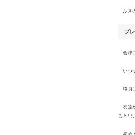
「ふき
プレ
「会津
「いつ
「職員
「友達
ると思
「初め