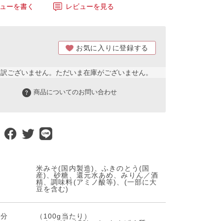
ューを書く
レビューを見る
お気に入りに登録する
し訳ございません。ただいま在庫がございません。
商品についてのお問い合わせ
料
米みそ(国内製造)、ふきのとう(国
産)、砂糖、還元水あめ、みりん／酒
精、調味料(アミノ酸等)、(一部に大
豆を含む)
成分
（100g当たり）