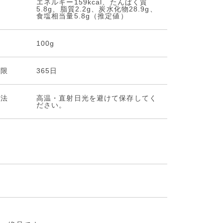
エネルギー159kcal、たんぱく質
5.8g、脂質2.2g、炭水化物28.9g、
食塩相当量5.8g（推定値）
量
100g
期限
365日
⽅法
高温・直射日光を避けて保存してく
ださい。