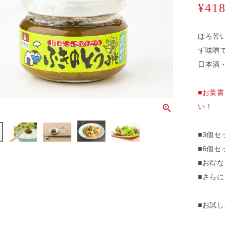
¥
41
ほろ苦
ず味噌
日本酒
■お葉
い！
■3個セ
■6個セ
■お得な
■さらに
■お試