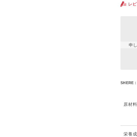
レビ
申
SHERE :
原材
栄養