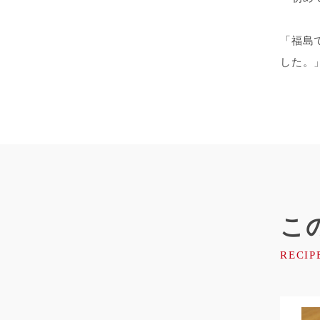
「福島
した。
こ