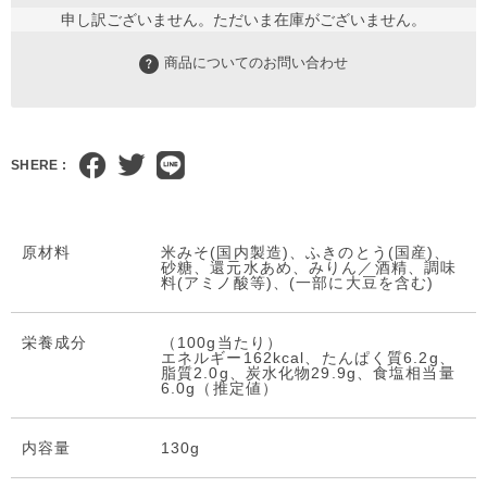
申し訳ございません。ただいま在庫がございません。
商品についてのお問い合わせ
SHERE :
原材料
米みそ(国内製造)、ふきのとう(国産)、
砂糖、還元水あめ、みりん／酒精、調味
料(アミノ酸等)、(一部に大豆を含む)
栄養成分
（100g当たり）
エネルギー162kcal、たんぱく質6.2g、
脂質2.0g、炭水化物29.9g、食塩相当量
6.0g（推定値）
内容量
130g