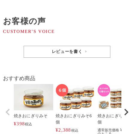
お客様の声
レビューを書く
おすすめ商品
焼きおにぎりみそ
焼きおにぎりみそ6
焼きおにぎりみそ1
個
個
¥
398
税込
¥
2,388
¥
4,776
通常販売価格
税込
のところ