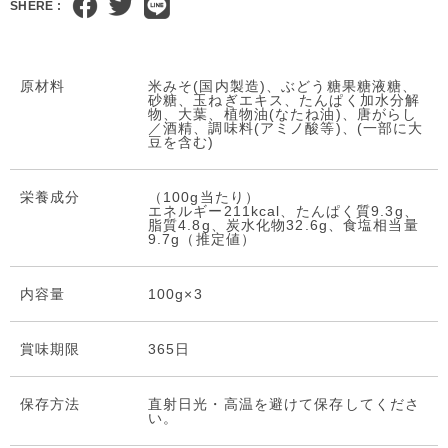
SHERE :
原材料
米みそ(国内製造)、ぶどう糖果糖液糖、
砂糖、玉ねぎエキス、たんぱく加水分解
物、大葉、植物油(なたね油)、唐がらし
／酒精、調味料(アミノ酸等)、(一部に大
豆を含む)
栄養成分
（100g当たり）
エネルギー211kcal、たんぱく質9.3g、
脂質4.8g、炭水化物32.6g、食塩相当量
9.7g（推定値）
内容量
100g×3
賞味期限
365日
保存⽅法
直射日光・高温を避けて保存してくださ
い。