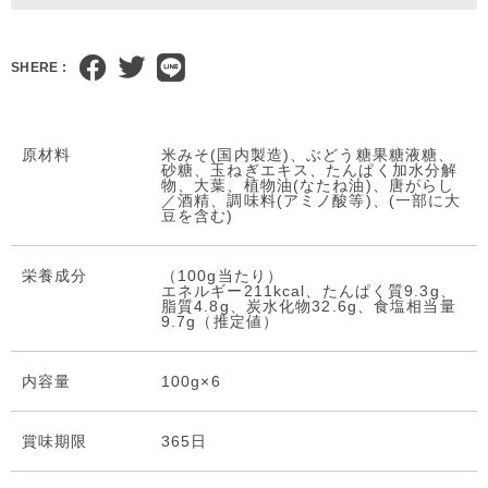
SHERE :
原材料
米みそ(国内製造)、ぶどう糖果糖液糖、
砂糖、玉ねぎエキス、たんぱく加水分解
物、大葉、植物油(なたね油)、唐がらし
／酒精、調味料(アミノ酸等)、(一部に大
豆を含む)
栄養成分
（100g当たり）
エネルギー211kcal、たんぱく質9.3g、
脂質4.8g、炭水化物32.6g、食塩相当量
9.7g（推定値）
内容量
100g×6
賞味期限
365日