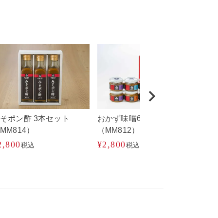
そポン酢 3本セット
おかず味噌6点セット
ギフ
MM814）
（MM812）
（M
2,800
¥
2,800
¥
2,
税込
税込