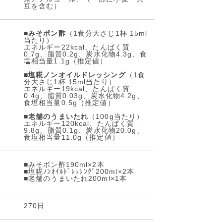
豆を含む）
■
みそポン酢
（1食分大さじ1杯 15ml
当たり）
エネルギー22kcal、たんぱく質
0.7g、脂質0.2g、炭水化物4.3g、食
塩相当量1.1g（推定値）
■
塩糀ノンオイルドレッシング
（1食
分大さじ1杯 15ml当たり）
エネルギー19kcal、たんぱく質
0.4g、脂質0.03g、炭水化物4.2g、
食塩相当量0.5g（推定値）
■
老舗のうまいたれ
（100g当たり）
エネルギー120kcal、たんぱく質
9.8g、脂質0.1g、炭水化物20.0g、
食塩相当量11.0g（推定値）
■みそポン酢190ml×2本
■塩糀ﾉﾝｵｲﾙﾄﾞﾚｯｼﾝｸﾞ200ml×2本
■老舗のうまいたれ200ml×1本
270日