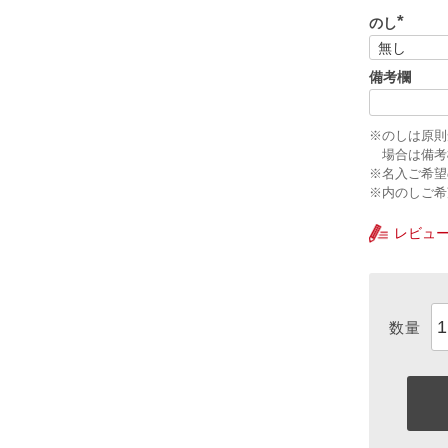
のし
(
必
須
備考欄
)
※のしは原則
場合は備考
※名入ご希望
※内のしご希
レビュ