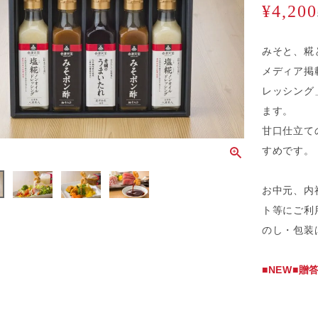
¥
4,200
みそと、糀
メディア掲
レッシング
ます。
甘口仕立て
すめです。
お中元、内
ト等にご利
のし・包装
■NEW■贈