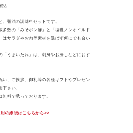
税込
と、醤油の調味料セットです。
載多数の「みそポン酢」と「塩糀ノンオイルド
」はサラダやお肉等素材を選ばず何にでも合い
の「うまいたれ」は、刺身やお浸しなどにおす
祝い、ご挨拶、御礼等の各種ギフトやプレゼン
用下さい。
は無料で承っております。
答用の紙袋はこちらから>>