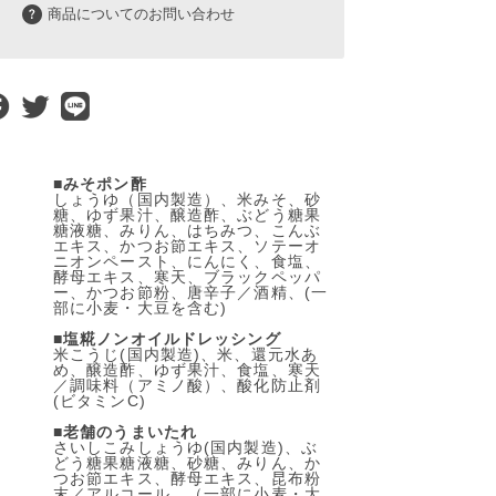
商品についてのお問い合わせ
■
みそポン酢
しょうゆ（国内製造）、米みそ、砂
糖、ゆず果汁、醸造酢、ぶどう糖果
糖液糖、みりん、はちみつ、こんぶ
エキス、かつお節エキス、ソテーオ
ニオンペースト、にんにく、食塩、
酵母エキス、寒天、ブラックペッパ
ー、かつお節粉、唐辛子／酒精、(一
部に小麦・大豆を含む)
■
塩糀ノンオイルドレッシング
米こうじ(国内製造)、米、還元水あ
め、醸造酢、ゆず果汁、食塩、寒天
／調味料（アミノ酸）、酸化防止剤
(ビタミンC)
■
老舗のうまいたれ
さいしこみしょうゆ(国内製造)、ぶ
どう糖果糖液糖、砂糖、みりん、か
つお節エキス、酵母エキス、昆布粉
末／アルコール、（一部に小麦・大