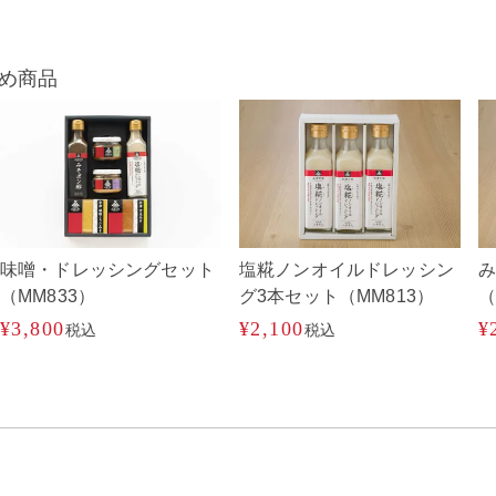
め商品
味噌・ドレッシングセット
塩糀ノンオイルドレッシン
み
（MM833）
グ3本セット（MM813）
（
¥
3,800
¥
2,100
¥
税込
税込