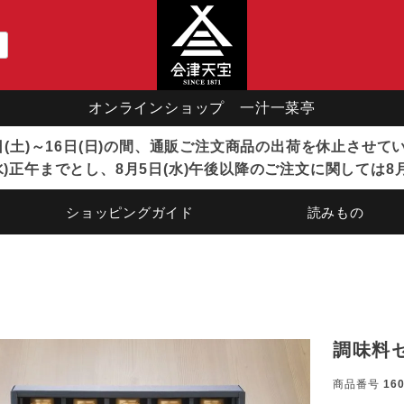
オンラインショップ 一汁一菜亭
8日(土)～16日(日)の間、通販ご注文商品の出荷を休止させ
)正午までとし、8月5日(水)午後以降のご注文に関しては8
ショッピングガイド
読みもの
調味料セ
商品番号
16