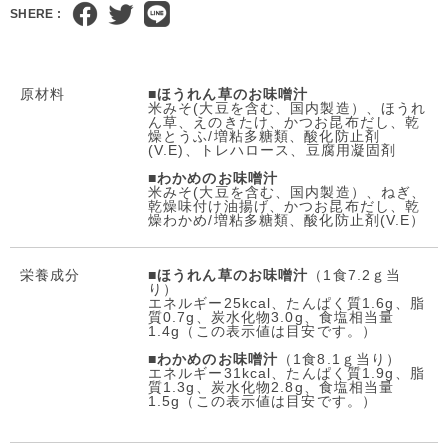
SHERE :
原材料
■
ほうれん草のお味噌汁
米みそ(大豆を含む、国内製造）、ほうれ
ん草、えのきたけ、かつお昆布だし、乾
燥とうふ/増粘多糖類、酸化防止剤
(V.E)、トレハロース、豆腐用凝固剤
■
わかめのお味噌汁
米みそ(大豆を含む、国内製造）、ねぎ、
乾燥味付け油揚げ、かつお昆布だし、乾
燥わかめ/増粘多糖類、酸化防止剤(V.E）
栄養成分
■
ほうれん草のお味噌汁
（1食7.2ｇ当
り）
エネルギー25kcal、たんぱく質1.6g、脂
質0.7g、炭水化物3.0g、食塩相当量
1.4g（この表示値は目安です。）
■
わかめのお味噌汁
（1食8.1ｇ当り）
エネルギー31kcal、たんぱく質1.9g、脂
質1.3g、炭水化物2.8g、食塩相当量
1.5g（この表示値は目安です。）