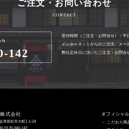
ご注文・お問い合わせ
CONTACT
受付時間（ご注⽂・お問合せ）：平⽇8
ちら
インターネットからのご注⽂、メー
0-142
弊社定休⽇に頂いたご注⽂・お問合
造株式会社
オフィシャル
県会津若松市大町1-1-24
こだわり商
/ 0120-340-142