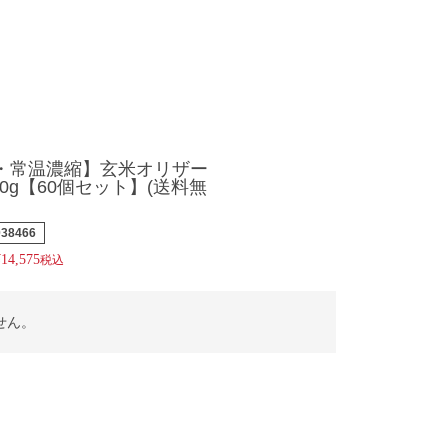
・常温濃縮】玄米オリザー
20g【60個セット】(送料無
038466
¥
14,575
税込
せん。