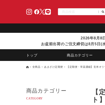
2026年8月
お盆前出荷のご注文締切は8月5日(水
トップ
商品カテゴリー
全商品
あまざけ定期便
【定期便・常温濃縮】玄米オリザ
商品カテゴリー
【定
ト】