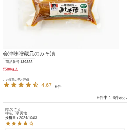
会津味噌蔵元のみそ漬
商品番号
130388
¥
580
税込
4.67
6
6
件中
1
-
6
件表示
匿名
神奈川県
男性
投稿日
2024/10/03