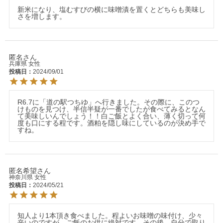
新米になり、塩むすびの横に味噌漬を置くとどちらも美味し
さを増します。
匿名
兵庫県
女性
投稿日
2024/09/01
R6.7に「道の駅つちゆ」へ行きました。その際に、このつ
けものを見つけ、半信半疑が一番でしたが食べてみるとなん
て美味しいんでしょう！！白ご飯とよく合い、薄く切って何
度も口にする程です。酒粕を隠し味にしているのが決め手で
すね。
匿名希望
神奈川県
女性
投稿日
2024/05/21
知人より1本頂き食べました。程よいお味噌の味付け、少々
辛いのですが、ご飯のお供に絶対です。その後、自分で取り