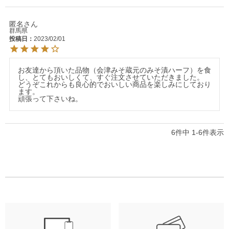
匿名
群馬県
投稿日
2023/02/01
お友達から頂いた品物（会津みそ蔵元のみそ漬ハーフ）を食
し、とてもおいしくて、すぐ注文させていただきました。

どうぞこれからも良心的でおいしい商品を楽しみにしており
ます。

頑張って下さいね。
6
件中
1
-
6
件表示