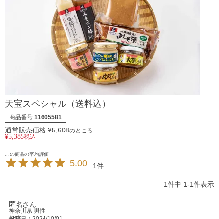
天宝スペシャル（送料込）
商品番号
11605581
通常販売価格
¥
5,608
のところ
¥
5,385
税込
5.00
1
1
件中
1
-
1
件表示
匿名
神奈川県
男性
投稿日
2024/10/01