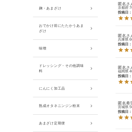
匿名
京都府
麹・あまざけ
投稿日
おでかけ前にたたかうあま
ざけ
匿名
兵庫県
6
投稿日
味噌
ドレッシング・その他調味
匿名
料
福岡県
4
投稿日
にんにく加工品
匿名希
熟成オタネニンジン粉末
宮城県
5
投稿日
あまざけ定期便