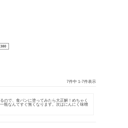
2380
7
件中
1
-
7
件表示
いるので、食パンに塗ってみたら大正解！めちゃく
。一瓶なんてすぐ無くなります。次はにんにく味噌