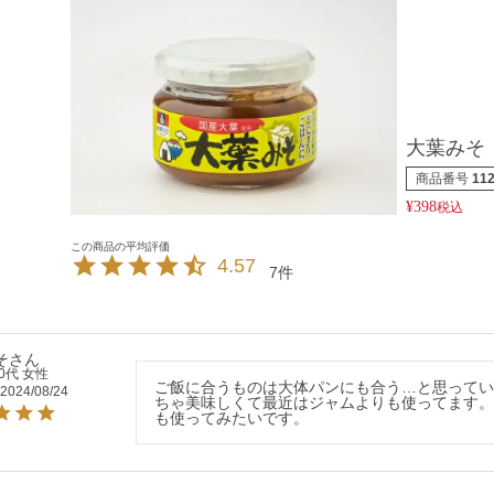
大葉みそ
商品番号
11
¥
398
税込
4.57
7
そ
0代
女性
ご飯に合うものは大体パンにも合う…と思って
2024/08/24
ちゃ美味しくて最近はジャムよりも使ってます
も使ってみたいです。