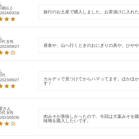
70歳以上
旅行のお土産で購入しました。お茶漬けに入れ
2024/03/18
0代
女性
昼食や、山へ行くときのおにぎりの具や、ひや
2023/09/27
0代
カルディで見つけてからハマってます。ほかほ
2023/09/27
す！
望
0代
女性
肉みそが美味しかったので、今回は大葉みそを
2023/05/30
味噌を購入したいです。