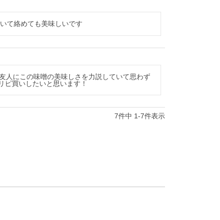
焼いて絡めても美味しいです
が友人にこの味噌の美味しさを力説していて思わず
たリピ買いしたいと思います！
7
件中
1
-
7
件表示