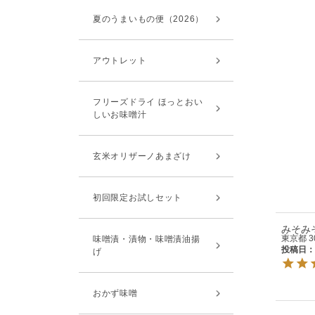
夏のうまいもの便（2026）
アウトレット
フリーズドライ ほっとおい
しいお味噌汁
玄米オリザーノあまざけ
初回限定お試しセット
みそみ
東京都
3
味噌漬・漬物・味噌漬油揚
投稿日
げ
おかず味噌