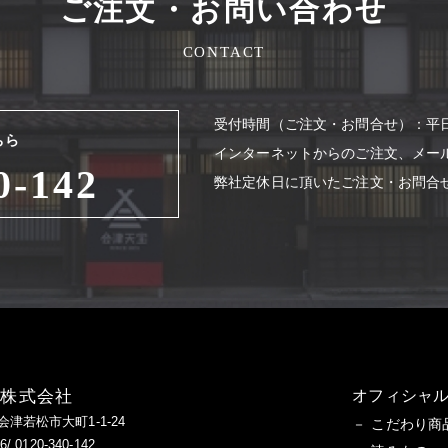
ご注文・お問い合わせ
CONTACT
受付時間（ご注⽂・お問合せ）：平⽇8
ちら
インターネットからのご注⽂、メー
0-142
弊社定休⽇に頂いたご注⽂・お問合
造株式会社
オフィシャル
県会津若松市大町1-1-24
こだわり商
/ 0120-340-142