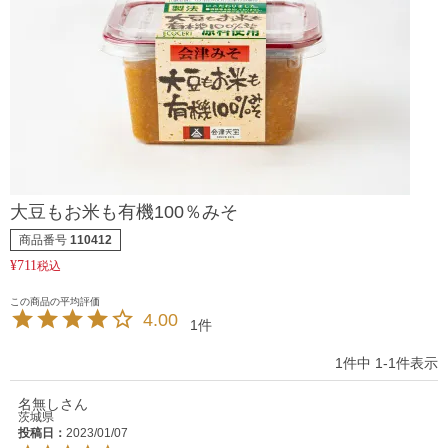
大豆もお米も有機100％みそ
商品番号
110412
¥
711
税込
4.00
1
1
件中
1
-
1
件表示
名無し
茨城県
投稿日
2023/01/07