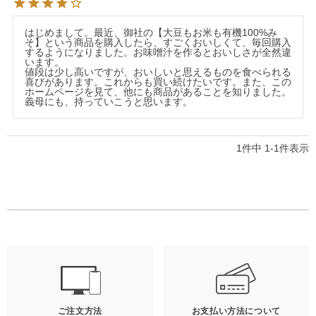
はじめまして。最近、御社の【大豆もお米も有機100%み
そ】という商品を購入したら、すごくおいしくて、毎回購入
するようになりました。お味噌汁を作るとおいしさが全然違
います。

値段は少し高いですが、おいしいと思えるものを食べられる
喜びがあります。これからも買い続けたいです。また、この
ホームページを見て、他にも商品があることを知りました。
義母にも、持っていこうと思います。
1
件中
1
-
1
件表示
ご注文方法
お支払い方法について