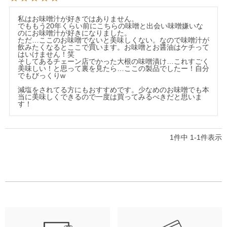
私はお味噌汁が好きではありません。

でももう20年くらい前にこちらの味噌と出会い味噌嫌いな
のにお味噌汁が好きになりました。

ただ…ここのお味噌でないと美味しくない。なので味噌汁が
飲みたくなるとここで買います。お味噌とお醤油はケチって
はいけません！笑

そしてあるチェーン店でかった大根の味噌漬け…これすごく
美味しい！と思って裏を見たら…ここの製品でしたー！自分
でもびっくりw

減塩をされてる方にもおすすめです。少なめのお味噌でも本
当に美味しくできるので一度は買ってみるべきだと思いま
1
件中
1
-
1
件表示