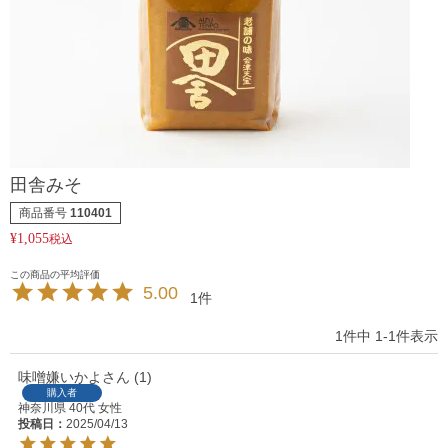
田舎みそ
商品番号
110401
¥
1,055
税込
5.00
1
1
件中
1
-
1
件表示
味噌嫌いかよ
1
購入者
神奈川県
40代
女性
投稿日
2025/04/13