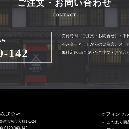
ご注文・お問い合わせ
CONTACT
受付時間（ご注⽂・お問合せ）：平⽇8
ちら
インターネットからのご注⽂、メー
0-142
弊社定休⽇に頂いたご注⽂・お問合
造株式会社
オフィシャル
県会津若松市大町1-1-24
こだわり商
/ 0120-340-142