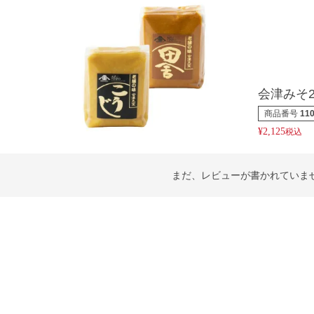
会津みそ
商品番号
11
¥
2,125
税込
まだ、レビューが書かれていま