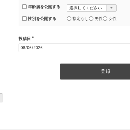
年齢層を公開する
性別を公開する
指定なし
男性
女性
投稿日
(
必
須
)
登録