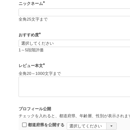
ニックネーム
(
必
須
全角25文字まで
)
おすすめ度
(
必
須
1～5段階評価
)
レビュー本文
(
全角20～1000文字まで
必
須
)
プロフィール公開
チェックを入れると、都道府県、年齢層、性別が表示されま
都道府県を公開する