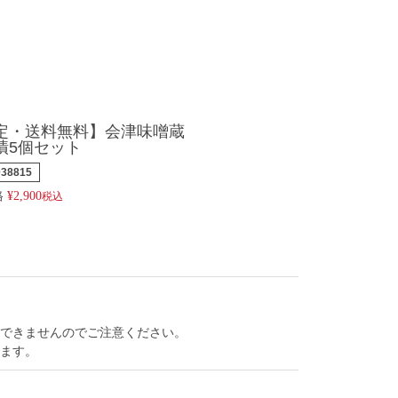
定・送料無料】会津味噌蔵
漬5個セット
038815
格
¥
2,900
税込
できませんのでご注意ください。
ます。